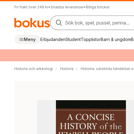
Fri frakt över 249 kr
•
Snabba leveranser
•
Billiga böcker
Sök bok, spel, pussel, penna...
Meny
Erbjudanden
Student
Topplistor
Barn & ungdom
B
Historia och arkeologi
Historia
Historia: särskilda händelser