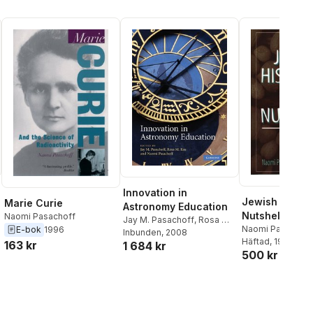
Nathan Brooks
,
Georgina
Ferry
,
Virendra Singh
,
Frank
Close
,
Andrew Whitaker
,
Robert Paradowski
,
Andrew Robinson
Innovation in
Jewish History
Marie Curie
Astronomy Education
Nutshells
Naomi Pasachoff
Jay M. Pasachoff
,
Rosa M.
Naomi Pasachoff
E-bok
1996
Ros
Inbunden
,
Naomi Pasachoff
, 2008
Littman
Häftad
, 1996
163 kr
1 684 kr
500 kr