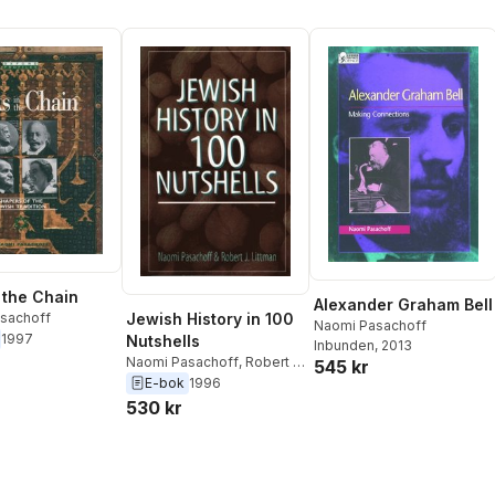
n the Chain
Alexander Graham Bell
Jewish History in 100
sachoff
Naomi Pasachoff
1997
Nutshells
Inbunden
, 2013
Naomi Pasachoff
,
Robert J.
545 kr
Littman
E-bok
1996
530 kr