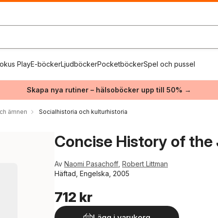
okus Play
E-böcker
Ljudböcker
Pocketböcker
Spel och pussel
Skapa nya rutiner – hälsoböcker upp till 50% →
 och ämnen
Socialhistoria och kulturhistoria
Concise History of the
Av
Naomi Pasachoff
,
Robert Littman
Häftad, Engelska, 2005
712 kr
Lägg i varukorg