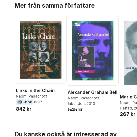
Hoppa över listan
Mer från samma författare
Links in the Chain
Alexander Graham Bell
Naomi Pasachoff
Marie C
Naomi Pasachoff
E-bok
1997
Naomi Pa
Inbunden
, 2013
842 kr
Häftad
, 
545 kr
267 kr
Hoppa över listan
Du kanske också är intresserad av