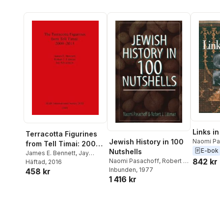
Links i
Terracotta Figurines
Naomi Pa
Jewish History in 100
from Tell Timai: 2009-
E-bok
Nutshells
2013
James E. Bennett
,
Jay
842 kr
Naomi Pasachoff
,
Robert J.
Silverstein
Häftad
, 2016
,
Robert Littman
Littman
Inbunden
, 1977
458 kr
1 416 kr