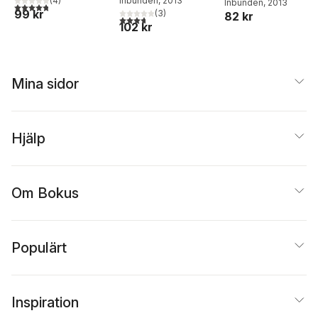
(
4
)
Inbunden
, 2013
Inbunden
, 2013
4,8
utav 5 stjärnor. Totalt antal röster:
99 kr
(
3
)
82 kr
3,7
utav 5 stjärnor. Totalt antal röster:
102 kr
Mina sidor
Hjälp
Om Bokus
Populärt
Inspiration