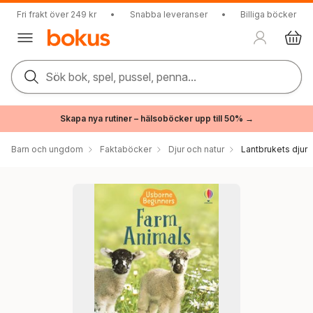
Fri frakt över 249 kr
•
Snabba leveranser
•
Billiga böcker
Sök bok, spel, pussel, penna...
Skapa nya rutiner – hälsoböcker upp till 50% →
Barn och ungdom
Faktaböcker
Djur och natur
Lantbrukets djur