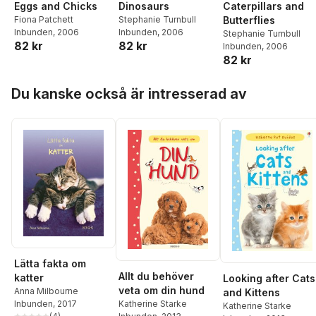
Eggs and Chicks
Dinosaurs
Caterpillars and
Fiona Patchett
Stephanie Turnbull
Butterflies
Inbunden
, 2006
Inbunden
, 2006
Stephanie Turnbull
82 kr
82 kr
Inbunden
, 2006
82 kr
Hoppa över listan
Du kanske också är intresserad av
Lätta fakta om
Allt du behöver
katter
Looking after Cats
veta om din hund
Anna Milbourne
and Kittens
Inbunden
, 2017
Katherine Starke
Katherine Starke