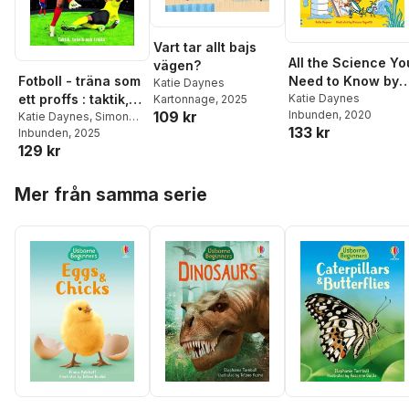
Vart tar allt bajs
All the Science Yo
vägen?
Need to Know by
Fotboll - träna som
Katie Daynes
Age 7
Katie Daynes
ett proffs : taktik,
Kartonnage
, 2025
Inbunden
, 2020
109 kr
teknik och tricks
Katie Daynes
,
Simon
133 kr
Tudhope
Inbunden
, 2025
129 kr
Hoppa över listan
Mer från samma serie