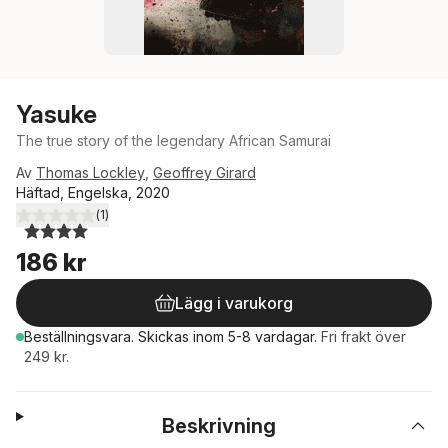
Yasuke
The true story of the legendary African Samurai
Av
Thomas Lockley
,
Geoffrey Girard
Häftad, Engelska, 2020
(
1
)
4,0
utav 5 stjärnor. Totalt antal röster:
186 kr
Lägg i varukorg
Beställningsvara.
Skickas
inom 5-8 vardagar
.
Fri frakt över
249 kr.
Beskrivning