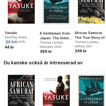
Yasuke
African Samurai:
A Gentleman from
Geoffrey Girard
,
The True Story of
Japan: The Untold
Thomas Lockley
E-bok
2019
Yasuke, a
Thomas Lockley
,
Story of an
Thomas Lockley
Geoffrey Girard
Häftad
, 2021
44 kr
Inbunden
, 2024
Legendary Black
Incredible Journey
249 kr
389 kr
Warrior in Feudal
from Asia to Queen
Japan
Elizabeth's Court
Hoppa över listan
Du kanske också är intresserad av