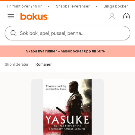
Fri frakt över 249 kr
•
Snabba leveranser
•
Billiga böcker
Sök bok, spel, pussel, penna...
Skapa nya rutiner – hälsoböcker upp till 50% →
Skönlitteratur
Romaner