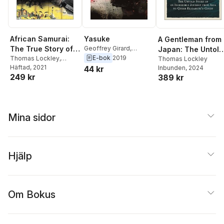
African Samurai:
Yasuke
A Gentleman from
The True Story of
Geoffrey Girard
,
Japan: The Untold
Thomas Lockley
E-bok
2019
Yasuke, a
Thomas Lockley
,
Story of an
Thomas Lockley
Geoffrey Girard
Häftad
, 2021
44 kr
Inbunden
, 2024
Legendary Black
Incredible Journe
249 kr
389 kr
Warrior in Feudal
from Asia to Quee
Japan
Elizabeth's Court
Mina sidor
Hjälp
Om Bokus