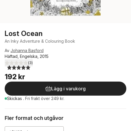
Lost Ocean
An Inky Adventure & Colouring Book
Av
Johanna Basford
Häftad, Engelska, 2015
(
3
)
5,0
utav 5 stjärnor. Totalt antal röster:
192 kr
Lägg i varukorg
Skickas
.
Fri frakt över 249 kr.
Fler format och utgåvor