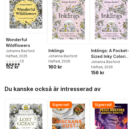
Wonderful
Wildflowers
Inklings
Inklings: A Pocket-
Johanna Basford
Johanna Basford
Häftad
, 2025
Sized Inky Colorin
Häftad
, 2026
(
1
)
Book
Johanna Basford
5,0
utav 5 stjärnor. Totalt antal röster:
160 kr
152 kr
Häftad
, 2026
156 kr
Hoppa över listan
Du kanske också är intresserad av
Signerad!
Signerad!