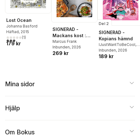
Lost Ocean
Del 2
Johanna Basford
SIGNERAD -
Häftad
, 2015
SIGNERAD -
Mackans kost :
(
1
)
Kopians hämnd
3,0
utav 5 stjärnor. Totalt antal röster:
Middagar och
Marcus Frank
179 kr
IJustWantToBeCool
,
Inbunden
, 2026
matlådor
Joel Adolphson
Inbunden
, 2026
,
Emil
269 kr
189 kr
Ejdemo Beer
,
Victor
Beer
Mina sidor
Hjälp
Om Bokus