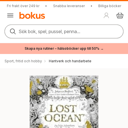
Fri frakt över 249 kr
•
Snabba leveranser
•
Billiga böcker
Sök bok, spel, pussel, penna...
Skapa nya rutiner – hälsoböcker upp till 50% →
Sport, fritid och hobby
Hantverk och handarbete