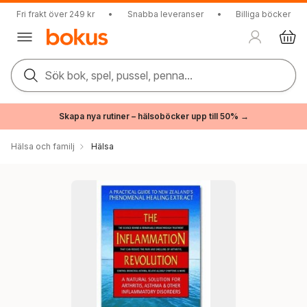
Fri frakt över 249 kr
•
Snabba leveranser
•
Billiga böcker
Sök bok, spel, pussel, penna...
Skapa nya rutiner – hälsoböcker upp till 50% →
Hälsa och familj
Hälsa