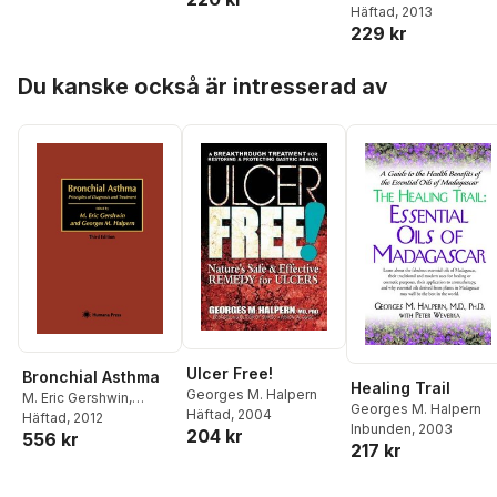
Häftad
, 2013
229 kr
Hoppa över listan
Du kanske också är intresserad av
Ulcer Free!
Bronchial Asthma
Healing Trail
Georges M. Halpern
M. Eric Gershwin
,
Georges M. Halpern
Häftad
, 2004
Georges M. Halpern
Häftad
, 2012
Inbunden
, 2003
204 kr
556 kr
217 kr