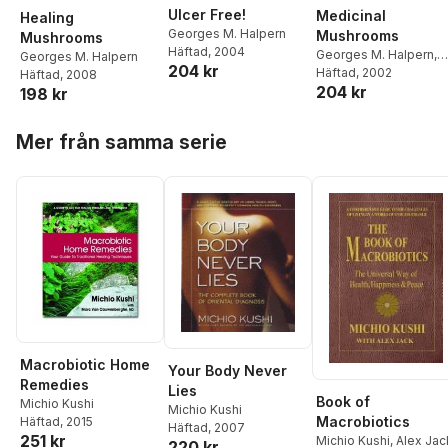
Ulcer Free!
Medicinal
Healing
Georges M. Halpern
Mushrooms
Mushrooms
Häftad
, 2004
Georges M. Halpern
,
Georges M. Halpern
204 kr
Andrew H. Miller
Häftad
, 2002
Häftad
, 2008
204 kr
198 kr
Hoppa över listan
Mer från samma serie
Macrobiotic Home
Your Body Never
Remedies
Lies
Book of
Michio Kushi
Michio Kushi
Macrobiotics
Häftad
, 2015
Häftad
, 2007
251 kr
Michio Kushi
,
Alex Jac
220 kr