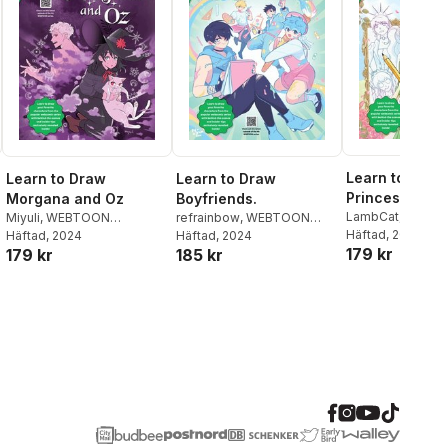
Learn to Draw
Learn to Draw
Learn to Draw
Princess Club
Morgana and Oz
Boyfriends.
LambCat
,
WEBT
Miyuli
,
WEBTOON
refrainbow
,
WEBTOON
Entertainment
Häftad
, 2024
,
Wa
Entertainment
Häftad
, 2024
,
Walter
Entertainment
Häftad
, 2024
,
Walter
179 kr
179 kr
185 kr
Foster Creative
Foster Creative Team
Foster Creative Team