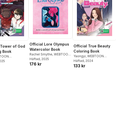
Official Lore Olympus
Official True Beauty
l Tower of God
Watercolor Book
Coloring Book
g Book
Rachel Smythe
,
WEBTOON
Yaongyi
,
WEBTOON
TOON
Entertainment
Häftad
, 2025
,
Walter
Entertainment
Häftad
, 2024
,
Walter
nment
2025
,
Walter
176 kr
Foster Creative Team
133 kr
Foster Creative Team
reative Team