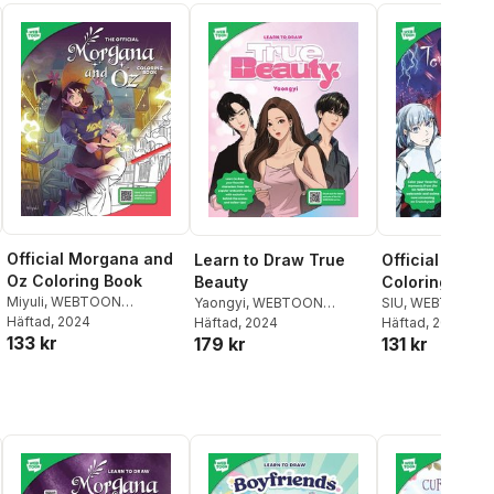
Official Morgana and
Learn to Draw True
Official Tower
Oz Coloring Book
Beauty
Coloring Book
Miyuli
,
WEBTOON
Yaongyi
,
WEBTOON
SIU
,
WEBTOON
Entertainment
Häftad
, 2024
,
Walter
Entertainment
Häftad
, 2024
,
Walter
Entertainment
Häftad
, 2025
,
Wa
133 kr
179 kr
131 kr
Foster Creative Team
Foster Creative Team
Foster Creative