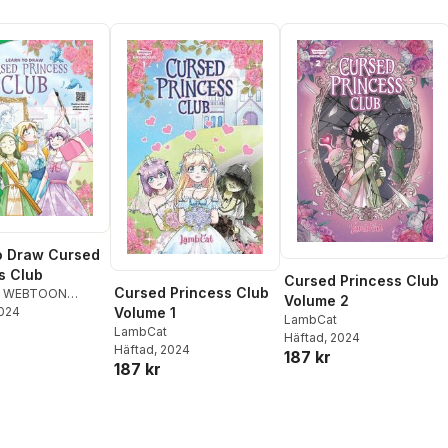
o Draw Cursed
s Club
Cursed Princess Club
Cursed Princess Club
,
WEBTOON
Volume 2
nment
2024
,
Walter
Volume 1
LambCat
reative Team
LambCat
Häftad
, 2024
Häftad
, 2024
187 kr
187 kr