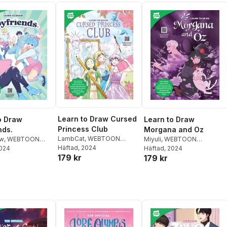
Learn to Draw Cursed
o Draw
Learn to Draw
Princess Club
nds.
Morgana and Oz
LambCat
,
WEBTOON
ow
,
WEBTOON
Miyuli
,
WEBTOON
Entertainment
Häftad
, 2024
,
Walter
nment
2024
,
Walter
Entertainment
Häftad
, 2024
,
Walter
179 kr
179 kr
Foster Creative Team
reative Team
Foster Creative Team