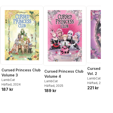
Cursed Prince
Cursed Princess Club
Cursed Princess Club
Vol. 2
Volume 3
Volume 4
LambCat
LambCat
LambCat
Häftad
, 2023
Häftad
, 2024
Häftad
, 2025
221 kr
187 kr
189 kr