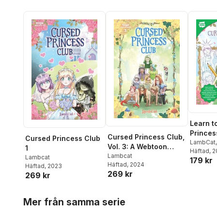
Learn t
Princes
Cursed Princess Club,
Cursed Princess Club
LambCat
Vol. 3: A Webtoon
1
Entertai
Häftad
, 
Unscrolled Graphic
Lambcat
Lambcat
179 kr
Foster C
Häftad
, 2024
Novel
Häftad
, 2023
269 kr
269 kr
Hoppa över listan
Mer från samma serie