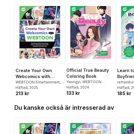
Official True Beauty
Create Your Own
Learn t
Coloring Book
Webcomics with
Boyfrie
Yaongyi
,
WEBTOON
WEBTOON
WEBTOON Entertainment
,
refrainb
Entertainment
Häftad
, 2024
,
Walter
Quinn Sosna-Spear
Häftad
, 2025
Entertai
Häftad
, 
133 kr
213 kr
185 kr
Foster Creative Team
Foster C
Hoppa över listan
Du kanske också är intresserad av