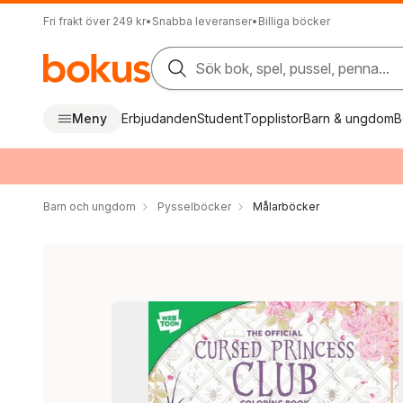
Fri frakt över 249 kr
•
Snabba leveranser
•
Billiga böcker
Sök bok, spel, pussel, penna...
Meny
Erbjudanden
Student
Topplistor
Barn & ungdom
B
Barn och ungdom
Pysselböcker
Målarböcker