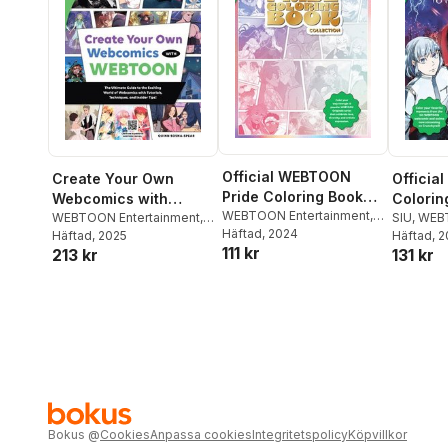
Official WEBTOON
Create Your Own
Officia
Pride Coloring Book
Webcomics with
Colorin
Collection
WEBTOON Entertainment
,
WEBTOON
WEBTOON Entertainment
,
SIU
,
WEB
Walter Foster Creative
Häftad
, 2024
Quinn Sosna-Spear
Häftad
, 2025
Entertai
Häftad
, 
111 kr
Team
213 kr
131 kr
Foster C
Bokus
@
Cookies
Anpassa cookies
Integritetspolicy
Köpvillkor