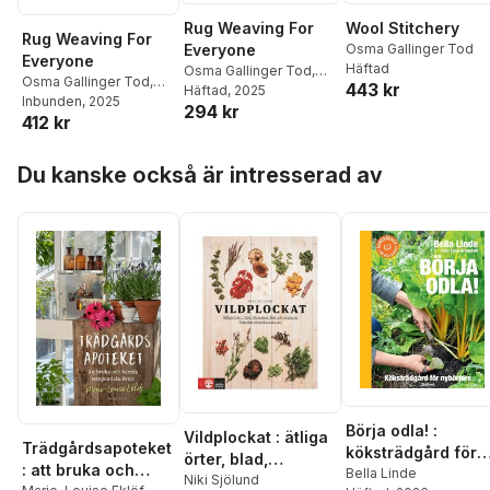
Rug Weaving For
Wool Stitchery
Rug Weaving For
Everyone
Osma Gallinger Tod
Everyone
Häftad
Osma Gallinger Tod
,
Osma Gallinger Tod
,
443 kr
Josephine Couch Del
Häftad
, 2025
Josephine Couch Del
Inbunden
, 2025
294 kr
Deo
412 kr
Deo
Hoppa över listan
Du kanske också är intresserad av
Börja odla! :
Vildplockat : ätliga
Trädgårdsapoteket
köksträdgård för
örter, blad,
: att bruka och
nybörjare
Bella Linde
blommor, bär och
Niki Sjölund