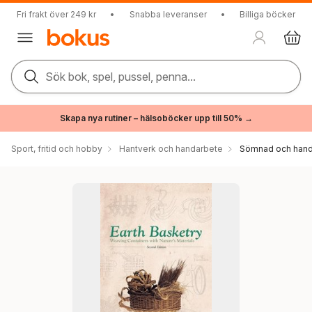
Fri frakt över 249 kr
•
Snabba leveranser
•
Billiga böcker
Sök bok, spel, pussel, penna...
Skapa nya rutiner – hälsoböcker upp till 50% →
Sport, fritid och hobby
Hantverk och handarbete
Sömnad och hand