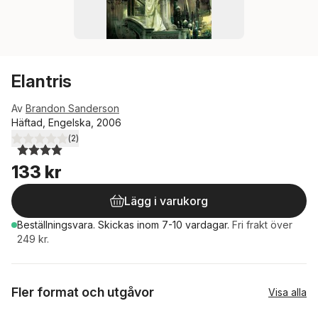
Elantris
Av
Brandon Sanderson
Häftad, Engelska, 2006
(
2
)
4,0
utav 5 stjärnor. Totalt antal röster:
133 kr
Lägg i varukorg
Beställningsvara.
Skickas
inom 7-10 vardagar
.
Fri frakt över
249 kr.
Fler format och utgåvor
Visa alla