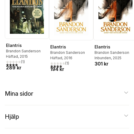
Elantris
Elantris
Elantris
Brandon Sanderson
Brandon Sanderson
Brandon Sanderson
Häftad
, 2015
Häftad
, 2016
Inbunden
, 2025
(
1
)
301 kr
(
1
)
4,0
utav 5 stjärnor. Totalt antal röster:
4,0
utav 5 stjärnor. Totalt antal röster:
289 kr
194 kr
Mina sidor
Hjälp