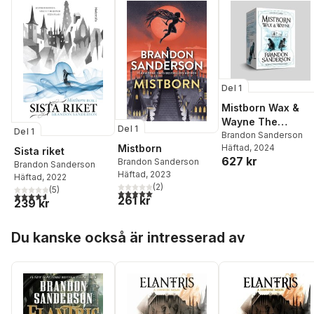
Del 1
Mistborn Wax &
Wayne The
Del 1
Del 1
Complete Series
Brandon Sanderson
Mistborn
Häftad
, 2024
Sista riket
627 kr
Brandon Sanderson
Brandon Sanderson
Häftad
, 2023
Häftad
, 2022
(
2
)
(
5
)
5,0
utav 5 stjärnor. Totalt antal röster:
4,6
utav 5 stjärnor. Totalt antal röster:
261 kr
239 kr
Hoppa över listan
Du kanske också är intresserad av