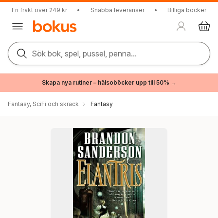
Fri frakt över 249 kr
•
Snabba leveranser
•
Billiga böcker
Sök bok, spel, pussel, penna...
Skapa nya rutiner – hälsoböcker upp till 50% →
Fantasy, SciFi och skräck
Fantasy