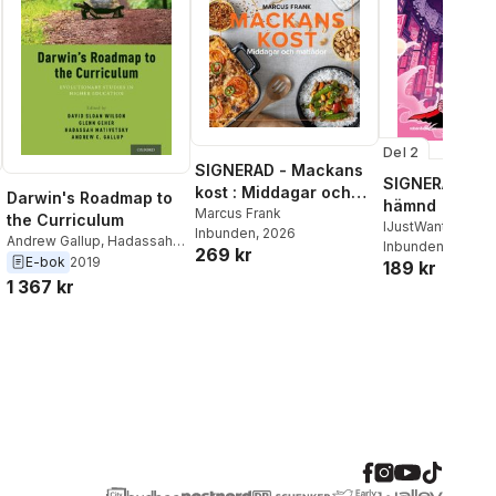
Del 2
SIGNERAD - Mackans
SIGNERAD - K
kost : Middagar och
Darwin's Roadmap to
hämnd
matlådor
Marcus Frank
the Curriculum
IJustWantToBeC
Inbunden
, 2026
Andrew Gallup
,
Hadassah
Adolphson
Inbunden
, 2026
,
Emil
269 kr
Head
,
David Sloan Wilson
,
E-bok
2019
189 kr
Beer
,
Victor Beer
Glenn Geher
1 367 kr