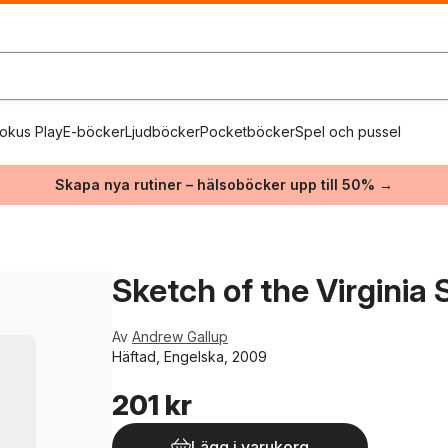
okus Play
E-böcker
Ljudböcker
Pocketböcker
Spel och pussel
Skapa nya rutiner – hälsoböcker upp till 50% →
Sketch of the Virginia 
Av
Andrew Gallup
Häftad, Engelska, 2009
201 kr
Lägg i varukorg