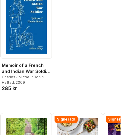
Memoir of a French
and Indian War Soldier
[By] Jolicoeur Charles
Charles Jolicoeur Bonin
,
J -
C
Häftad
,
Andrew Gallup
, 2009
Bonin
285 kr
Signerad!
Signerad!