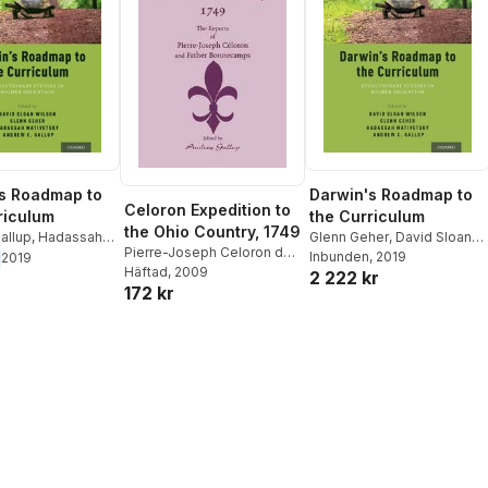
s Roadmap to
Darwin's Roadmap to
Celoron Expedition to
riculum
the Curriculum
the Ohio Country, 1749
allup
,
Hadassah
Glenn Geher
,
David Sloan
Pierre-Joseph Celoron de
vid Sloan Wilson
,
Wilson
Inbunden
,
Hadassah Head
, 2019
,
2019
Blainville
Häftad
, 2009
,
Andrew Gallup
2 222 kr
her
Andrew Gallup
172 kr