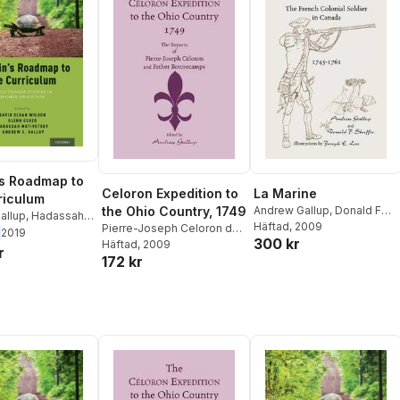
s Roadmap to
Celoron Expedition to
La Marine
riculum
the Ohio Country, 1749
Andrew Gallup
,
Donald F
allup
,
Hadassah
Shaffer
Häftad
, 2009
Pierre-Joseph Celoron de
vid Sloan Wilson
,
2019
300 kr
Blainville
Häftad
, 2009
,
Andrew Gallup
her
r
172 kr