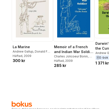
Darwin'
La Marine
Memoir of a French
the Cur
Andrew Gallup
,
Donald F
and Indian War Soldier
Andrew G
Shaffer
Häftad
, 2009
[By] Jolicoeur Charles
Charles Jolicoeur Bonin
,
J -
Head
,
Da
E-bok
300 kr
C
Häftad
,
Andrew Gallup
, 2009
Bonin
Glenn Ge
1 371 kr
285 kr