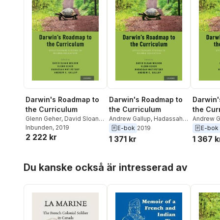
Darwin's Roadmap to
Darwin's Roadmap to
Darwin'
the Curriculum
the Curriculum
the Cur
Glenn Geher
,
David Sloan
Andrew Gallup
,
Hadassah
Andrew G
Wilson
Inbunden
,
Hadassah Head
, 2019
,
Head
,
David Sloan Wilson
,
Head
,
Da
E-bok
2019
E-bok
2 222 kr
Andrew Gallup
Glenn Geher
Glenn Ge
1 371 kr
1 367 k
Hoppa över listan
Du kanske också är intresserad av