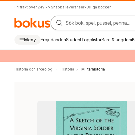
Fri frakt över 249 kr
•
Snabba leveranser
•
Billiga böcker
Sök bok, spel, pussel, penna...
Meny
Erbjudanden
Student
Topplistor
Barn & ungdom
B
Historia och arkeologi
Historia
Militärhistoria