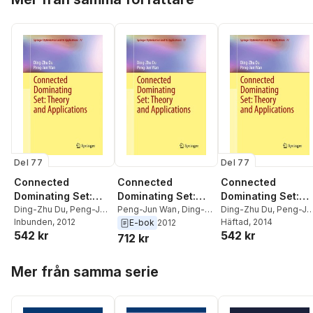
Del 77
Del 77
Connected
Connected
Connected
Dominating Set:
Dominating Set:
Dominating Set:
Theory and
Ding-Zhu Du
,
Peng-Jun
Theory and
Ding-Zhu Du
,
Peng-Ju
Theory and
Peng-Jun Wan
,
Ding-
Wan
Inbunden
, 2012
Wan
Häftad
, 2014
Zhu Du
E-bok
2012
Applications
Applications
Applications
542 kr
542 kr
712 kr
Hoppa över listan
Mer från samma serie