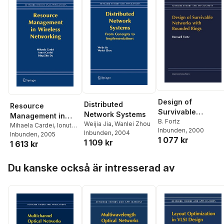
Design of
Distributed
Resource
Survivable
Network Systems
Management in
Networks with
B. Fortz
Weijia Jia
,
Wanlei Zhou
Wireless
Mihaela Cardei
,
Ionut
Inbunden
, 2000
Bounded Rings
Inbunden
, 2004
Cardei
Inbunden
,
Ding-Zhu Du
, 2005
Networking
1 077 kr
1 109 kr
1 613 kr
Hoppa över listan
Du kanske också är intresserad av