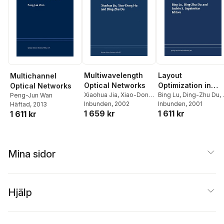
Multiwavelength
Layout
Multichannel
Optical Networks
Optimization in
Optical Networks
Xiaohua Jia
,
Xiao-Dong
VLSI Design
Bing Lu
,
Ding-Zhu Du
,
Peng-Jun Wan
Hu
Inbunden
,
Ding-Zhu Du
, 2002
Sapatnekar
Inbunden
, 2001
Häftad
, 2013
1 659 kr
1 611 kr
1 611 kr
Mina sidor
Hjälp