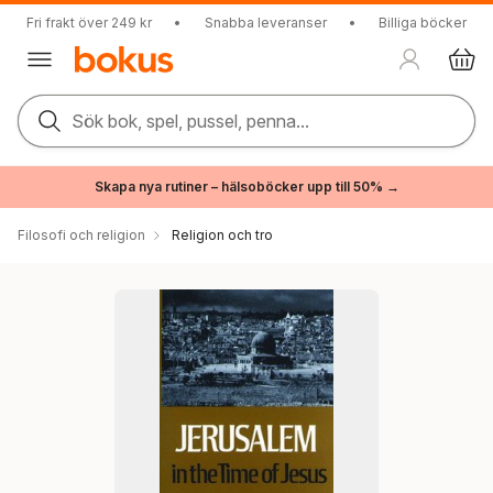
Fri frakt över 249 kr
•
Snabba leveranser
•
Billiga böcker
Sök bok, spel, pussel, penna...
Skapa nya rutiner – hälsoböcker upp till 50% →
Filosofi och religion
Religion och tro