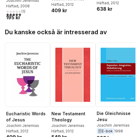
Joachim Jeremias
Häftad
, 2012
Häftad
, 2012
Häftad
, 2008
638 kr
409 kr
(
1
)
5,0
utav 5 stjärnor. Totalt antal röster:
195 kr
Hoppa över listan
Du kanske också är intresserad av
Die Gleichnisse
Eucharistic Words
New Testament
Jesu
of Jesus
Theology
Joachim Jeremias
Joachim Jeremias
Joachim Jeremias
E-bok
1998
Häftad
, 2012
Häftad
, 2012