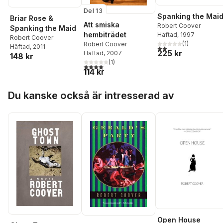
Del 13
Spanking the Mai
Briar Rose &
Att smiska
Robert Coover
Spanking the Maid
hembiträdet
Häftad
, 1997
Robert Coover
(
1
)
Robert Coover
Häftad
, 2011
2,0
utav 5 stjärnor. Tota
225 kr
Häftad
, 2007
148 kr
(
1
)
4,0
utav 5 stjärnor. Totalt antal röster:
114 kr
Hoppa över listan
Du kanske också är intresserad av
Open House