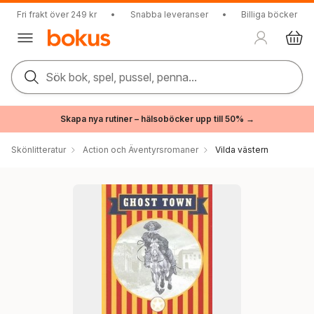
Fri frakt över 249 kr
•
Snabba leveranser
•
Billiga böcker
Sök bok, spel, pussel, penna...
Skapa nya rutiner – hälsoböcker upp till 50% →
Skönlitteratur
Action och Äventyrsromaner
Vilda västern