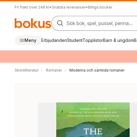
Fri frakt över 249 kr
•
Snabba leveranser
•
Billiga böcker
Sök bok, spel, pussel, penna...
Meny
Erbjudanden
Student
Topplistor
Barn & ungdom
B
Skönlitteratur
Romaner
Moderna och samtida romaner