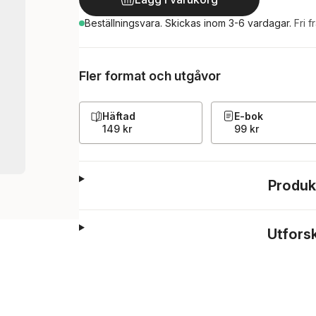
Beställningsvara.
Skickas
inom 3-6 vardagar
.
Fri f
Fler format och utgåvor
Häftad
E-bok
149 kr
99 kr
Produk
Utfors