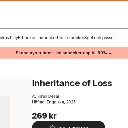
okus Play
E-böcker
Ljudböcker
Pocketböcker
Spel och pussel
Skapa nya rutiner – hälsoböcker upp till 50% →
Inheritance of Loss
Av
Kiran Desai
Häftad, Engelska, 2025
269 kr
Lägg i varukorg