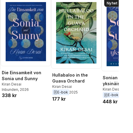
Nyhet
Die Einsamkeit von
Hullabaloo in the
Sonian ja Sun
Sonia und Sunny
Guava Orchard
yksinäisyys
Kiran Desai
Kiran Desai
Kiran Desai
Inbunden
, 2026
E-bok
2025
338 kr
E-bok
2026
177 kr
448 kr