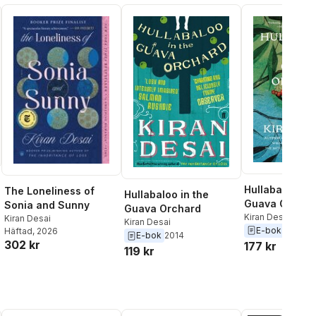
Hullabaloo in 
The Loneliness of
Hullabaloo in the
Guava Orchar
Sonia and Sunny
Guava Orchard
Kiran Desai
Kiran Desai
Kiran Desai
E-bok
2025
Häftad
, 2026
E-bok
2014
302 kr
177 kr
119 kr