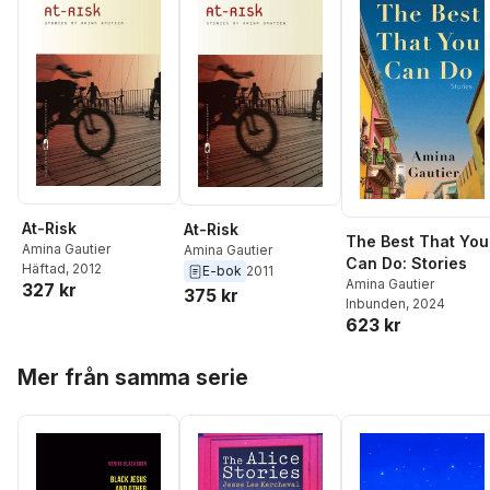
At-Risk
At-Risk
The Best That You
Amina Gautier
Amina Gautier
Can Do: Stories
Häftad
, 2012
E-bok
2011
Amina Gautier
327 kr
375 kr
Inbunden
, 2024
623 kr
Hoppa över listan
Mer från samma serie