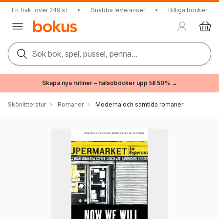
Fri frakt över 249 kr
•
Snabba leveranser
•
Billiga böcker
Sök bok, spel, pussel, penna...
Skapa nya rutiner – hälsoböcker upp till 50% →
Skönlitteratur
Romaner
Moderna och samtida romaner