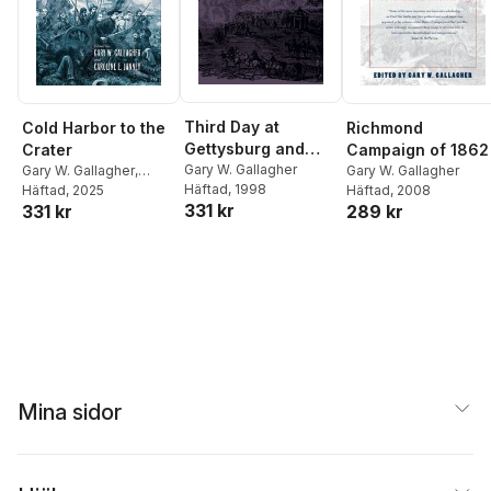
Third Day at
Richmond
Cold Harbor to the
Gettysburg and
Campaign of 1862
Crater
Beyond
Gary W. Gallagher
Gary W. Gallagher
Gary W. Gallagher
,
Häftad
, 1998
Häftad
, 2008
Caroline E. Janney
Häftad
, 2025
331 kr
289 kr
331 kr
Mina sidor