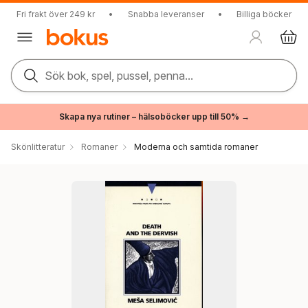
Fri frakt över 249 kr
•
Snabba leveranser
•
Billiga böcker
Sök bok, spel, pussel, penna...
Skapa nya rutiner – hälsoböcker upp till 50% →
Skönlitteratur
Romaner
Moderna och samtida romaner