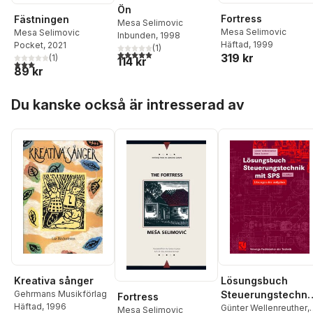
Ön
Fortress
Fästningen
Mesa Selimovic
Mesa Selimovic
Mesa Selimovic
Inbunden
, 1998
Häftad
, 1999
Pocket
, 2021
(
1
)
5,0
utav 5 stjärnor. Totalt antal röster:
319 kr
(
1
)
114 kr
3,0
utav 5 stjärnor. Totalt antal röster:
89 kr
Hoppa över listan
Du kanske också är intresserad av
Lösungsbuch
Kreativa sånger
Steuerungstechni
Gehrmans Musikförlag
Fortress
Häftad
, 1996
mit SPS
Günter Wellenreuther
,
Mesa Selimovic