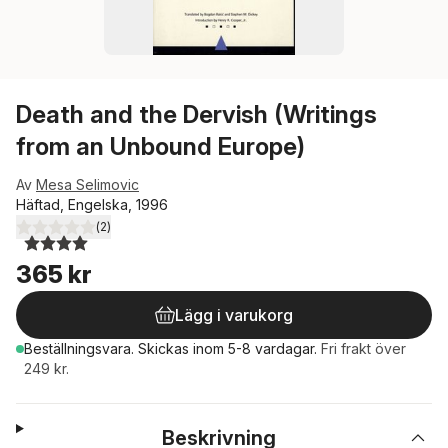
Death and the Dervish (Writings
from an Unbound Europe)
Av
Mesa Selimovic
Häftad, Engelska, 1996
(
2
)
4,0
utav 5 stjärnor. Totalt antal röster:
365 kr
Lägg i varukorg
Beställningsvara.
Skickas
inom 5-8 vardagar
.
Fri frakt över
249 kr.
Beskrivning