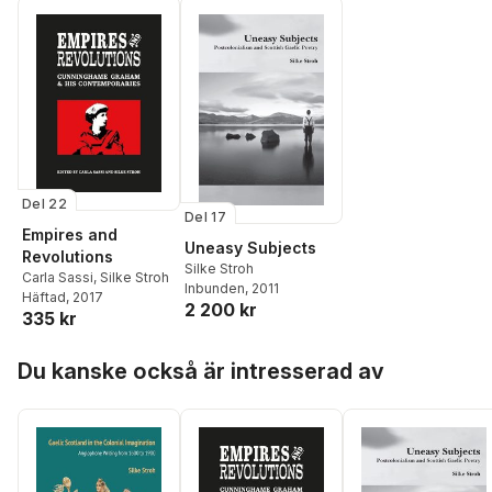
Del 22
Del 17
Empires and
Uneasy Subjects
Revolutions
Silke Stroh
Carla Sassi
,
Silke Stroh
Inbunden
, 2011
Häftad
, 2017
2 200 kr
335 kr
Hoppa över listan
Du kanske också är intresserad av