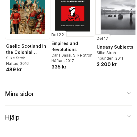
Del 22
Del 17
Empires and
Gaelic Scotland in
Uneasy Subjects
Revolutions
the Colonial
Silke Stroh
Carla Sassi
,
Silke Stroh
Imagination
Silke Stroh
Inbunden
, 2011
Häftad
, 2017
2 200 kr
Häftad
, 2016
335 kr
489 kr
Mina sidor
Hjälp