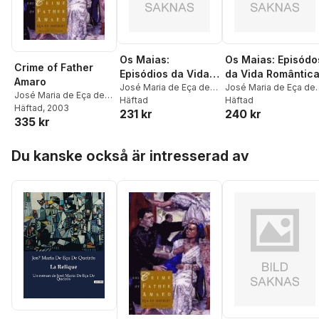
Os Maias:
Os Maias: Episódo
Crime of Father
Episódios da Vida
da Vida Romântic
Amaro
Romântica
José Maria de Eça de
José Maria de Eça de
José Maria de Eça de
Queirós
Häftad
Queirós
Häftad
Queirós
Häftad
, 2003
231 kr
240 kr
335 kr
Hoppa över listan
Du kanske också är intresserad av