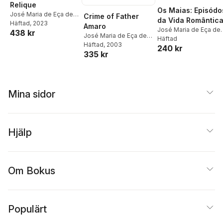
Relique
Os Maias: Episódo
José Maria de Eça de
Crime of Father
da Vida Romântic
Queirós
Häftad
, 2023
Amaro
José Maria de Eça de
438 kr
José Maria de Eça de
Queirós
Häftad
Queirós
Häftad
, 2003
240 kr
335 kr
Mina sidor
Hjälp
Om Bokus
Populärt