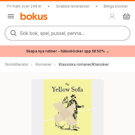
Fri frakt över 249 kr
•
Snabba leveranser
•
Billiga böcker
Sök bok, spel, pussel, penna...
Skapa nya rutiner – hälsoböcker upp till 50% →
Skönlitteratur
Romaner
Klassiska romaner/Klassiker