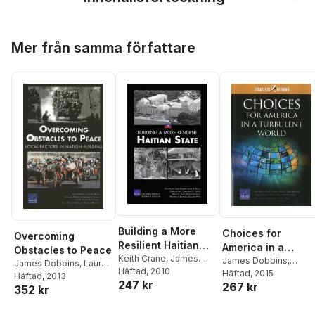
Hoppa över listan
Mer från samma författare
Building a More
Choices for
Overcoming
Resilient Haitian
America in a
Obstacles to Peace
State
Keith Crane
,
James
Turbulent World
James Dobbins
,
James Dobbins
,
Laurel
Dobbins
Häftad
, 2010
,
Laurel E.
Richard H Solomon
Häftad
, 2015
,
E. Miller
Häftad
, 2013
,
Stephanie
247 kr
Miller
,
Charles P. Ries
,
267 kr
Michael S. Chase
,
Rya
352 kr
Pezard
,
Christopher S.
Christopher S. Chivvis
,
Henry
,
F. Stephen
Chivvis
,
Julie E. Taylor
,
Marla C. Haims
,
Marco
Larrabee
,
Robert J.
Hoppa över listan
Keith Crane
,
Calin