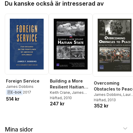
Du kanske också är intresserad av
Overhaus
,
Heather Lee
Lempert
,
Andrew M.
Trenkov-Wermuth
,
Schwartz
,
Elizabeth
Liepman
,
Jeffrey
Tewodaj Mengistu
Wilke
Martini
,
David
Ochmanek
,
Howard J.
Shatz
Foreign Service
Building a More
Overcoming
James Dobbins
Resilient Haitian
Obstacles to Peac
E-bok
2017
State
Keith Crane
,
James
James Dobbins
,
Laure
Dobbins
Häftad
, 2010
,
Laurel E.
514 kr
E. Miller
Häftad
, 2013
,
Stephanie
247 kr
Miller
,
Charles P. Ries
,
352 kr
Pezard
,
Christopher S.
Christopher S. Chivvis
,
Chivvis
,
Julie E. Taylor
Marla C. Haims
,
Marco
Keith Crane
,
Calin
Overhaus
,
Heather Lee
Trenkov-Wermuth
,
Schwartz
,
Elizabeth
Tewodaj Mengistu
Mina sidor
Wilke