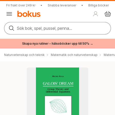
Fri frakt över 249 kr
•
Snabba leveranser
•
Billiga böcker
Sök bok, spel, pussel, penna...
Skapa nya rutiner – hälsoböcker upp till 50% →
Naturvetenskap och teknik
Matematik och naturvetenskap
Matema