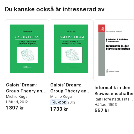
Hoppa över listan
Du kanske också är intresserad av
Galois’ Dream:
Galois' Dream:
Informatik in den
Group Theory and
Group Theory and
Biowissenschafte
Differential
Michio Kuga
Differential
Michio Kuga
Ralf Hofestädt
,
Fritz
Häftad
, 2012
E-bok
2012
Equations
Equations
Krückeberg
Häftad
, 1993
,
Thomas
1 397 kr
1 733 kr
557 kr
Lengauer