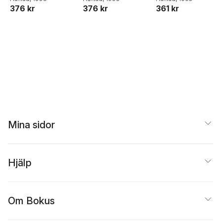
Learning
376 kr
376 kr
361 kr
Mina sidor
Hjälp
Om Bokus