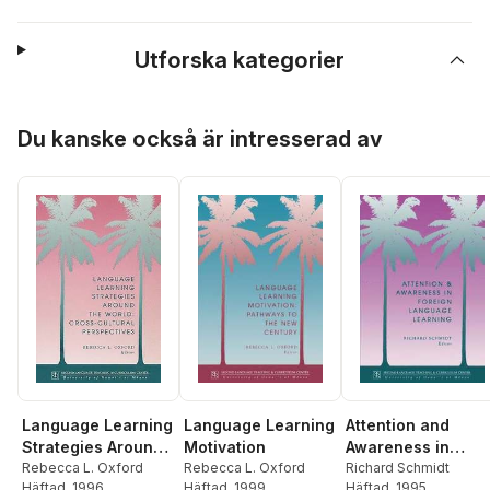
Utforska kategorier
Hoppa över listan
Du kanske också är intresserad av
Language Learning
Language Learning
Attention and
Strategies Around
Motivation
Awareness in
the World
Rebecca L. Oxford
Rebecca L. Oxford
Foreign Language
Richard Schmidt
Häftad
, 1996
Häftad
, 1999
Häftad
, 1995