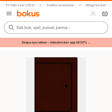
Fri frakt över 249 kr
•
Snabba leveranser
•
Billiga böcker
Sök bok, spel, pussel, penna...
Skapa nya rutiner – hälsoböcker upp till 50% →