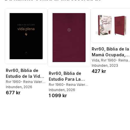
Print
Print, Con Índice Y
Cierre
Rvr60, Biblia de la
Mamá Ocupada,
Leathersoft,
Vida
,
Rvr 1960- Reina
Valera 1960
Inbunden
, 2023
Magenta, Palabra
Rvr60, Biblia de
427 kr
de Jesús En Rojo,
Rvr60, Biblia de
Estudio de la Vida
Comfort Print:
Estudio Para La
Plena, Edición
Rvr 1960- Reina Valera
Inspiración Diaria
Mujer, Leathersoft,
Rvr 1960- Reina Valera
1960
Inbunden
,
Vida
, 2026
Clásica, Piel
Aun Cuando Solo
1960
Inbunden
,
Vida
, 2026
,
Dorothy
Orquídea, Con
677 kr
Fabricada, Negro,
1 099 kr
Kelley Patterson
,
Tienes Un Minuto
Índice, Interior a
Palabras de Jesús
Rhonda Kelley
Color, Comfort
En Rojo, Comfort
Print
Print