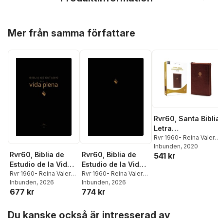
Hoppa över listan
Mer från samma författare
Rvr60, Santa Bibli
Letra
Supergigante,
Rvr 1960- Reina Valera
1960
Inbunden
, 2020
Leathersoft, Café,
Rvr60, Biblia de
Rvr60, Biblia de
541 kr
Con Cierre,
Estudio de la Vida
Estudio de la Vida
Comfort Print
Plena, Edición
Rvr 1960- Reina Valera
Plena, Edición
Rvr 1960- Reina Valera
1960
Inbunden
,
Vida
, 2026
1960
Inbunden
,
Vida
, 2026
Clásica, Piel
Clásica,
677 kr
774 kr
Fabricada, Negro,
Leathersoft, Negro,
Palabras de Jesús
Palabras de Jesús
Hoppa över listan
En Rojo, Comfort
En Rojo, Comfort
Du kanske också är intresserad av