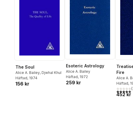
Esoteric Astrology
Treatis
The Soul
Alice A. Bailey
Fire
Alice A. Bailey
,
Djwhal Khul
Häftad
, 1972
Häftad
, 1974
Alice A. B
259 kr
156 kr
Häftad
, 
(
5,0
utav 5 
452 kr