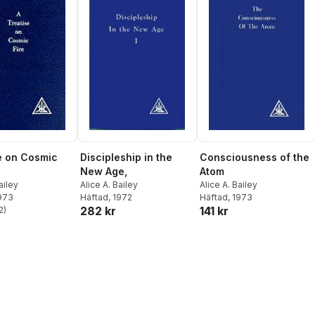
e on Cosmic
Discipleship in the
Consciousness of the
New Age,
Atom
ailey
Alice A. Bailey
Alice A. Bailey
1973
Häftad
, 1972
Häftad
, 1973
282 kr
141 kr
2
)
stjärnor. Totalt antal röster: