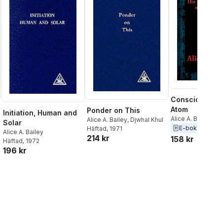
Consciousness
Atom
Ponder on This
Initiation, Human and
Alice A. Bailey
Alice A. Bailey
,
Djwhal Khul
Solar
E-bok
2016
Häftad
, 1971
Alice A. Bailey
214 kr
158 kr
Häftad
, 1972
196 kr