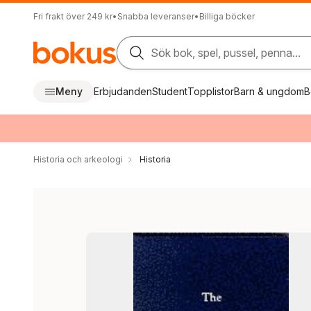
Fri frakt över 249 kr
•
Snabba leveranser
•
Billiga böcker
Sök bok, spel, pussel, penna...
Meny
Erbjudanden
Student
Topplistor
Barn & ungdom
B
Historia och arkeologi
Historia