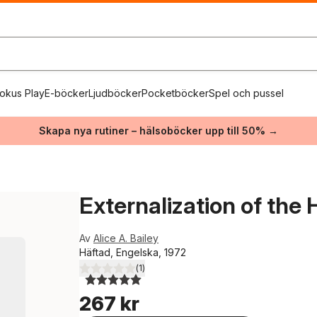
okus Play
E-böcker
Ljudböcker
Pocketböcker
Spel och pussel
Skapa nya rutiner – hälsoböcker upp till 50% →
Externalization of the 
Av
Alice A. Bailey
Häftad, Engelska, 1972
(
1
)
5,0
utav 5 stjärnor. Totalt antal röster:
267 kr