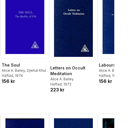
The Soul
Labours of He
Letters on Occult
Alice A. Bailey
,
Djwhal Khul
Alice A. Bailey
Meditation
Häftad
, 1974
Häftad
, 1983
Alice A. Bailey
156 kr
156 kr
Häftad
, 1972
al röster:
223 kr