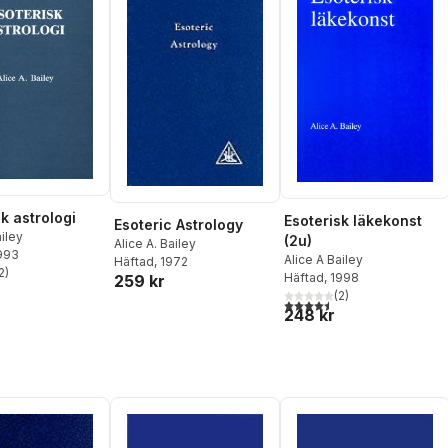
k astrologi
Esoterisk läkekonst
Esoteric Astrology
ailey
(2u)
Alice A. Bailey
1993
Alice A Bailey
Häftad
, 1972
2
)
Häftad
, 1998
259 kr
stjärnor. Totalt antal röster:
(
2
)
4,5
utav 5 stjärnor. Totalt ant
248 kr