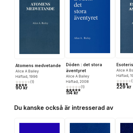
Döden : det stora
Esoteris
Atomens medvetande
äventyret
Alice A B
Alice A Bailey
Häftad
, 
Alice A Bailey
Häftad
, 1996
(
Häftad
, 2008
(
1
)
4,0
utav 5 
4,0
utav 5 stjärnor. Totalt antal röster:
229 kr
90 kr
(
1
)
5,0
utav 5 stjärnor. Totalt antal röster:
114 kr
Hoppa över listan
Du kanske också är intresserad av