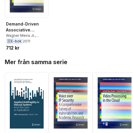
Demand-Driven
Associative
Classification
Wagner Meira Jr.
,
Adriano Veloso
E-bok
2011
712 kr
Hoppa över listan
Mer från samma serie