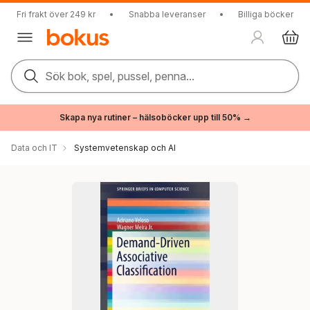
Fri frakt över 249 kr
•
Snabba leveranser
•
Billiga böcker
Sök bok, spel, pussel, penna...
Skapa nya rutiner – hälsoböcker upp till 50% →
Data och IT
Systemvetenskap och AI