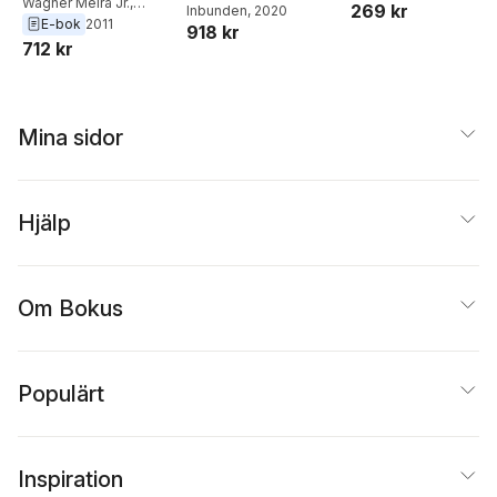
Classification
Wagner Meira Jr.
,
269 kr
Wagner Meira, Jr
Inbunden
, 2020
Adriano Veloso
E-bok
2011
918 kr
712 kr
Mina sidor
Hjälp
Om Bokus
Populärt
Inspiration