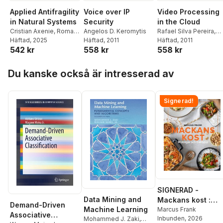
Applied Antifragility
Voice over IP
Video Processing
in Natural Systems
Security
in the Cloud
Cristian Axenie
,
Roman
Angelos D. Keromytis
Rafael Silva Pereira
,
Bauer
Häftad
,
Oliver López
, 2025
Häftad
, 2011
Karin K. Breitman
Häftad
, 2011
542 kr
558 kr
558 kr
Corona
,
Jeffrey West
Hoppa över listan
Du kanske också är intresserad av
Signerad!
SIGNERAD -
Data Mining and
Mackans kost :
Demand-Driven
Machine Learning
Middagar och
Marcus Frank
Associative
Inbunden
, 2026
Mohammed J. Zaki
,
matlådor