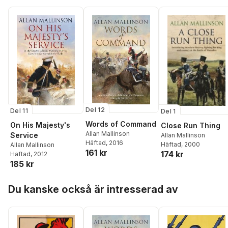
Del 12
Del 11
Del 1
Words of Command
On His Majesty's
Close Run Thing
Allan Mallinson
Service
Allan Mallinson
Häftad
, 2016
Häftad
, 2000
Allan Mallinson
161 kr
174 kr
Häftad
, 2012
185 kr
Hoppa över listan
Du kanske också är intresserad av