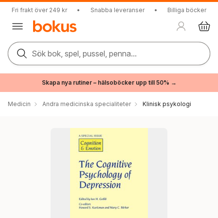
Fri frakt över 249 kr
•
Snabba leveranser
•
Billiga böcker
Sök bok, spel, pussel, penna...
Skapa nya rutiner – hälsoböcker upp till 50% →
Medicin
Andra medicinska specialiteter
Klinisk psykologi