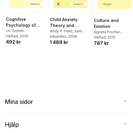
Cognitive
Child Anxiety
Culture and
Psychology of
Theory and
Emotion
Depression
I.H. Gottlib
Treatment
Andy P. Field
,
Sam
Agneta Fischer
,
Häftad
, 2019
Cartwright-Hatton
Inbunden
, 2008
Anthony Manstead
Häftad
, 2015
492 kr
1 489 kr
787 kr
Mina sidor
Hjälp