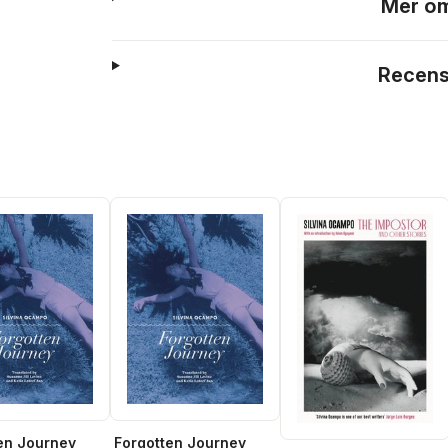
Mer om
Recens
en Journey
Forgotten Journey