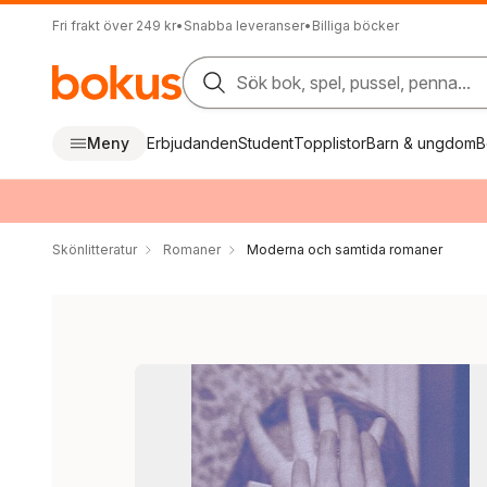
Fri frakt över 249 kr
•
Snabba leveranser
•
Billiga böcker
Sök bok, spel, pussel, penna...
Meny
Erbjudanden
Student
Topplistor
Barn & ungdom
B
Skönlitteratur
Romaner
Moderna och samtida romaner