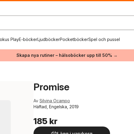
okus Play
E-böcker
Ljudböcker
Pocketböcker
Spel och pussel
Skapa nya rutiner – hälsoböcker upp till 50% →
Promise
Av
Silvina Ocampo
Häftad, Engelska, 2019
185 kr
Lägg i varukorg