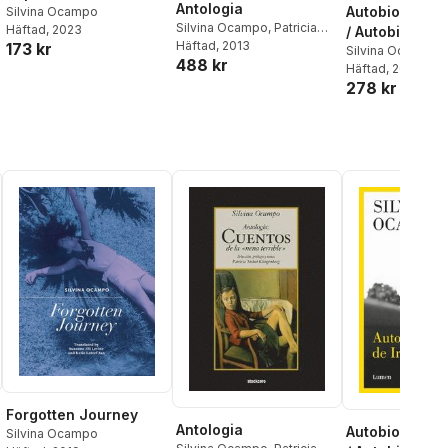
Antologia
Autobiografía 
Silvina Ocampo
Silvina Ocampo
,
Patricia
Häftad
, 2023
/ Autobiograp
Nisbet Klingenberg
Häftad
, 2013
173 kr
Irene
Silvina Ocampo
488 kr
Häftad
, 2024
278 kr
Forgotten Journey
Antologia
Autobiografía 
Silvina Ocampo