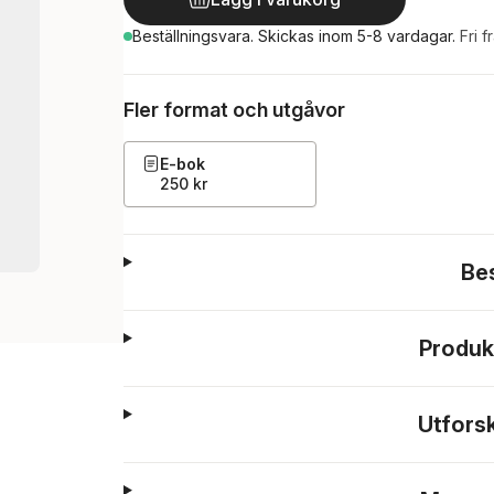
Beställningsvara.
Skickas
inom 5-8 vardagar
.
Fri f
Fler format och utgåvor
E-bok
250 kr
Be
Produk
Utfors