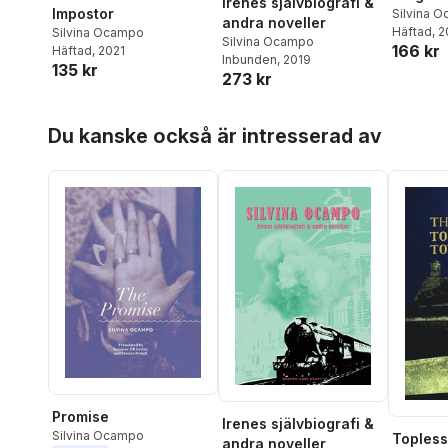
Irenes självbiografi &
Impostor
Silvina 
andra noveller
Häftad
, 
Silvina Ocampo
Silvina Ocampo
166 kr
Häftad
, 2021
Inbunden
, 2019
135 kr
273 kr
Hoppa över listan
Du kanske också är intresserad av
Promise
Irenes självbiografi &
Silvina Ocampo
Toples
andra noveller