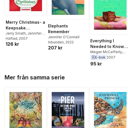
Merry Christmas- a
Elephants
Keepsake
Remember
Storybook
Jerry Smath
,
Jennifer
Jennifer O'Connell
O'Connell
Häftad
, 2007
Collection
Everything I
Inbunden
, 2022
126 kr
Needed to Know
207 kr
About Being a Girl 
Megan McCafferty
,
Laura Ruby
,
Shanna
E-bok
2007
Learned from Jud
Swendson
,
Berta
95 kr
Blume
Platas
,
Lynda Curnyn
,
Sarah Mlynowski
,
Elis
Hoppa över listan
Mer från samma serie
Juska
,
Alison Pace
,
Jennifer Coburn
,
Dian
Peterfreund
,
Kyra
Davis
,
Kayla Perrin
,
Stephanie Lessing
,
Melissa Senate
,
Laura
Caldwell
,
Megan Cran
Stacey Ballis
,
Cara
Lockwood
,
Julie
Kenner
,
Beth Kendrick