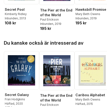
Meg Cabot
,
Jennifer
OConnell
Hawksbill Promise
Secret Pool
The Pier at the End
Mary Beth Owens
Kimberly Ridley
of the World
Inbunden
, 2019
Inbunden
, 2013
Paul Erickson
195 kr
108 kr
Inbunden
, 2019
195 kr
Hoppa över listan
Du kanske också är intresserad av
Secret Galaxy
Caribou Alphabet
The Pier at the End
Fran Hodgkins
Mary Beth Owens
of the World
Häftad
, 2020
Häftad
, 2015
Paul Erickson