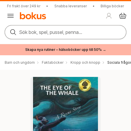
Fri frakt över 249 kr
•
Snabba leveranser
•
Billiga böcker
Sök bok, spel, pussel, penna...
Skapa nya rutiner – hälsoböcker upp till 50% →
Barn och ungdom
Faktaböcker
Kropp och knopp
Sociala frågo