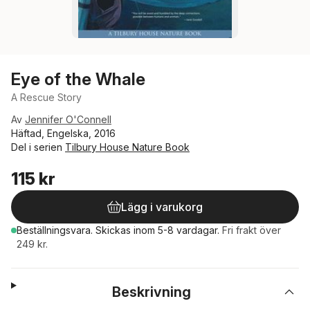
Eye of the Whale
A Rescue Story
Av
Jennifer O'Connell
Häftad, Engelska, 2016
Del i serien
Tilbury House Nature Book
115 kr
Lägg i varukorg
Beställningsvara.
Skickas
inom 5-8 vardagar
.
Fri frakt över
249 kr.
Beskrivning