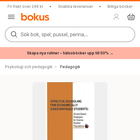
Fri frakt över 249 kr
•
Snabba leveranser
•
Billiga böcker
Sök bok, spel, pussel, penna...
Skapa nya rutiner – hälsoböcker upp till 50% →
Psykologi och pedagogik
Pedagogik