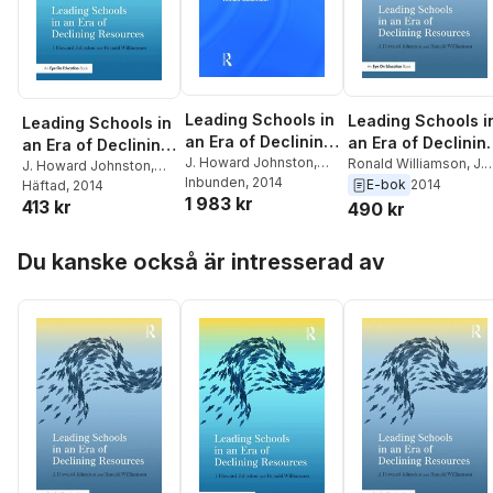
Leading Schools in
Leading Schools i
Leading Schools in
an Era of Declining
an Era of Declinin
an Era of Declining
Resources
J. Howard Johnston
,
Resources
Ronald Williamson
,
J.
Resources
J. Howard Johnston
,
Ronald Williamson
Inbunden
, 2014
Howard Johnston
E-bok
2014
Ronald Williamson
Häftad
, 2014
1 983 kr
413 kr
490 kr
Hoppa över listan
Du kanske också är intresserad av