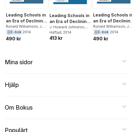
Leading Schools in
Leading Schools i
Leading Schools in
an Era of Declining
an Era of Declinin
an Era of Declining
Resources
Ronald Williamson
,
J.
Resources
Ronald Williamson
,
J.
Resources
J. Howard Johnston
,
Howard Johnston
Howard Johnston
E-bok
2014
E-bok
2014
Ronald Williamson
Häftad
, 2014
413 kr
490 kr
490 kr
Mina sidor
Hjälp
Om Bokus
Populärt