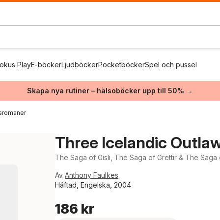
okus Play
E-böcker
Ljudböcker
Pocketböcker
Spel och pussel
Skapa nya rutiner – hälsoböcker upp till 50% →
rsromaner
Three Icelandic Outla
The Saga of Gisli, The Saga of Grettir & The Saga
Av
Anthony Faulkes
Häftad, Engelska, 2004
186 kr