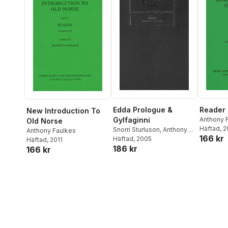
Edda Prologue &
Reader
New Introduction To
Gylfaginni
Anthony 
Old Norse
Häftad
, 
Snorri Sturluson
,
Anthony
Anthony Faulkes
166 kr
Faulkes
Häftad
, 2005
Häftad
, 2011
186 kr
166 kr