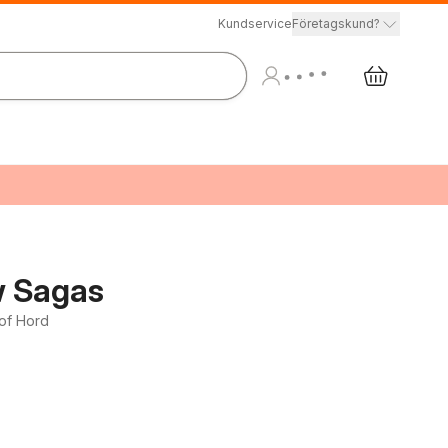
Kundservice
Företagskund?
w Sagas
 of Hord