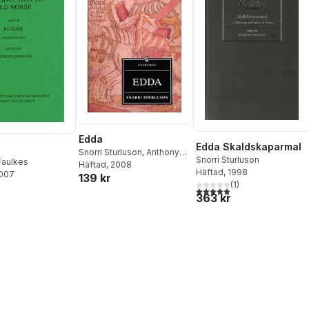
Edda
Edda Skaldskaparmal
Snorri Sturluson
,
Anthony
Snorri Sturluson
Faulkes
Faulkes
Häftad
, 2008
Häftad
, 1998
2007
139 kr
(
1
)
5,0
utav 5 stjärnor. Totalt ant
363 kr