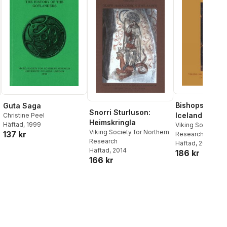
Bishops in Ear
Guta Saga
Snorri Sturluson:
Iceland
Christine Peel
Heimskringla
Häftad
, 1999
Viking Society fo
Viking Society for Northern
137 kr
Research
al röster:
Research
Häftad
, 2021
Häftad
, 2014
186 kr
166 kr