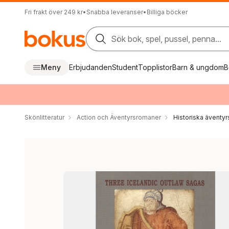
Fri frakt över 249 kr
•
Snabba leveranser
•
Billiga böcker
Sök bok, spel, pussel, penna...
Meny
Erbjudanden
Student
Topplistor
Barn & ungdom
B
Skönlitteratur
Action och Äventyrsromaner
Historiska äventy