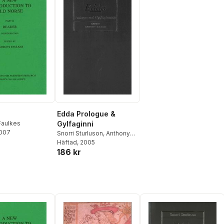
Edda Prologue &
Faulkes
Gylfaginni
2007
Snorri Sturluson
,
Anthony
Faulkes
Häftad
, 2005
186 kr