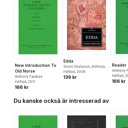
Edda
Reader
New Introduction To
Snorri Sturluson
,
Anthony
Anthony 
Old Norse
Faulkes
Häftad
, 2008
Häftad
, 
139 kr
Anthony Faulkes
166 kr
Häftad
, 2011
166 kr
Hoppa över listan
Du kanske också är intresserad av