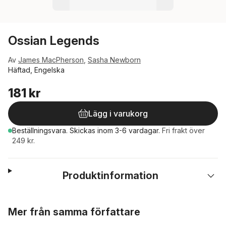
Ossian Legends
Av
James MacPherson
,
Sasha Newborn
Häftad, Engelska
181 kr
Lägg i varukorg
Beställningsvara.
Skickas
inom 3-6 vardagar
.
Fri frakt över
249 kr.
Produktinformation
Hoppa över listan
Mer från samma författare