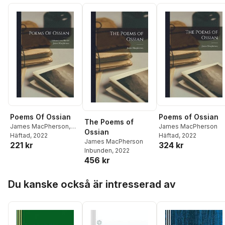
Poems Of Ossian
Poems of Ossian
The Poems of
James MacPherson
,
James MacPherson
Ossian
Edmund Von Harold
Häftad
, 2022
Häftad
, 2022
James MacPherson
221 kr
324 kr
Inbunden
, 2022
456 kr
Hoppa över listan
Du kanske också är intresserad av