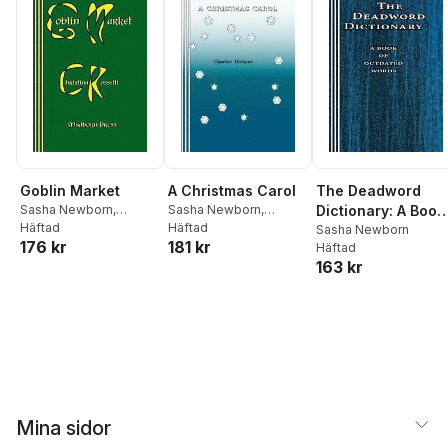
Goblin Market
A Christmas Carol
The Deadword
Sasha Newborn
,
Sasha Newborn
,
Dictionary: A Book
Christina Rossetti
Häftad
Charles Dickens
Häftad
of Outdated Word
Sasha Newborn
176 kr
181 kr
Häftad
163 kr
Mina sidor