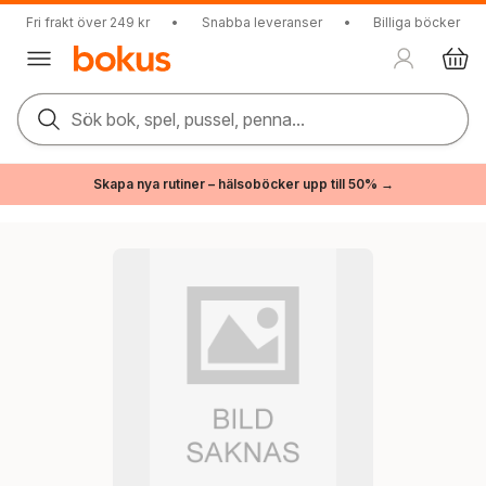
Fri frakt över 249 kr
•
Snabba leveranser
•
Billiga böcker
Sök bok, spel, pussel, penna...
Skapa nya rutiner – hälsoböcker upp till 50% →