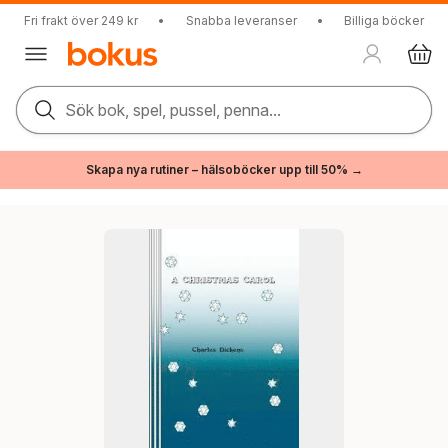
Fri frakt över 249 kr
•
Snabba leveranser
•
Billiga böcker
Sök bok, spel, pussel, penna...
Skapa nya rutiner – hälsoböcker upp till 50% →