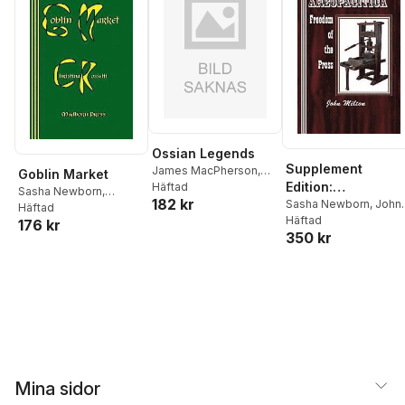
Ossian Legends
Supplement
James MacPherson
,
Goblin Market
Edition:
Sasha Newborn
Häftad
Sasha Newborn
,
182 kr
Areopagitica:
Sasha Newborn
,
John
Christina Rossetti
Häftad
Milton
Häftad
Freedom of the
176 kr
350 kr
Press
Mina sidor