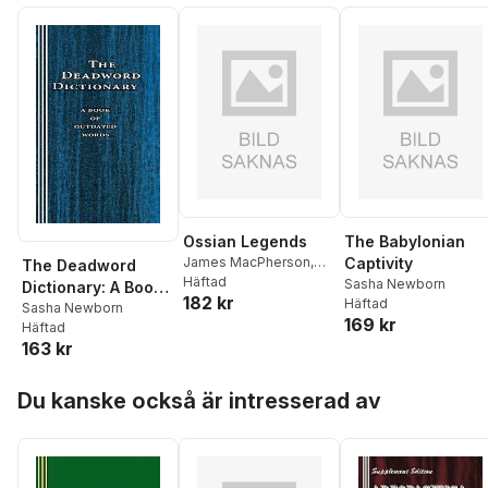
Ossian Legends
The Babylonian
James MacPherson
,
Captivity
The Deadword
Sasha Newborn
Häftad
Sasha Newborn
Dictionary: A Book
182 kr
Häftad
of Outdated Words
Sasha Newborn
169 kr
Häftad
163 kr
Hoppa över listan
Du kanske också är intresserad av