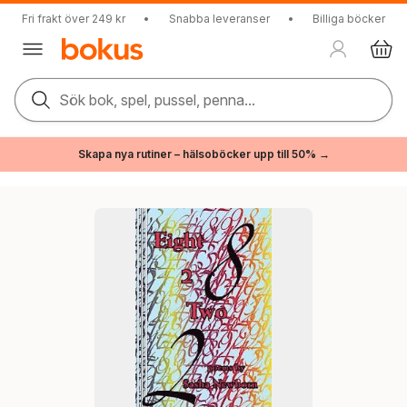
Fri frakt över 249 kr
•
Snabba leveranser
•
Billiga böcker
Sök bok, spel, pussel, penna...
Skapa nya rutiner – hälsoböcker upp till 50% →