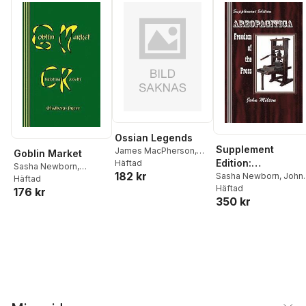
Ossian Legends
Supplement
James MacPherson
,
Goblin Market
Edition:
Sasha Newborn
Häftad
Sasha Newborn
,
182 kr
Areopagitica:
Sasha Newborn
,
John
Christina Rossetti
Häftad
Milton
Häftad
Freedom of the
176 kr
350 kr
Press