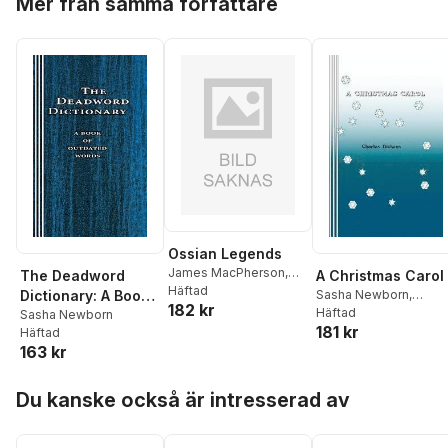
Mer från samma författare
Ossian Legends
James MacPherson
,
The Deadword
A Christmas Carol
Sasha Newborn
Häftad
Dictionary: A Book
Sasha Newborn
,
182 kr
Charles Dickens
Häftad
of Outdated Words
Sasha Newborn
181 kr
Häftad
163 kr
Hoppa över listan
Du kanske också är intresserad av