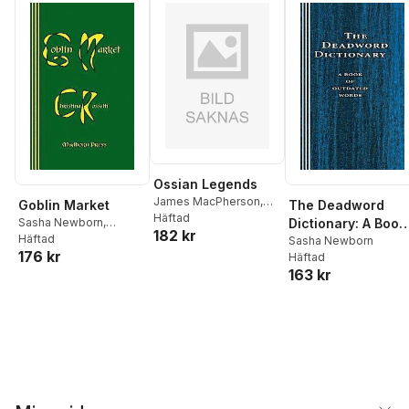
Ossian Legends
James MacPherson
,
Goblin Market
The Deadword
Sasha Newborn
Häftad
Sasha Newborn
,
Dictionary: A Book
182 kr
Christina Rossetti
Häftad
of Outdated Word
Sasha Newborn
176 kr
Häftad
163 kr