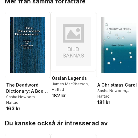
Mer från samma författare
Ossian Legends
James MacPherson
,
The Deadword
A Christmas Carol
Sasha Newborn
Häftad
Dictionary: A Book
Sasha Newborn
,
182 kr
Charles Dickens
Häftad
of Outdated Words
Sasha Newborn
181 kr
Häftad
163 kr
Hoppa över listan
Du kanske också är intresserad av