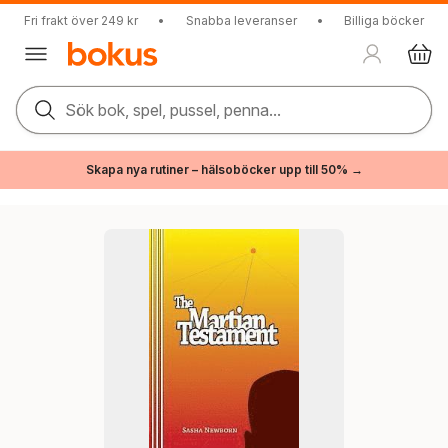
Fri frakt över 249 kr
•
Snabba leveranser
•
Billiga böcker
Sök bok, spel, pussel, penna...
Skapa nya rutiner – hälsoböcker upp till 50% →