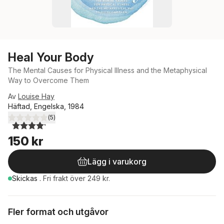
Heal Your Body
The Mental Causes for Physical Illness and the Metaphysical
Way to Overcome Them
Av
Louise Hay
Häftad, Engelska, 1984
(
5
)
4,2
utav 5 stjärnor. Totalt antal röster:
150 kr
Lägg i varukorg
Skickas
.
Fri frakt över 249 kr.
Fler format och utgåvor