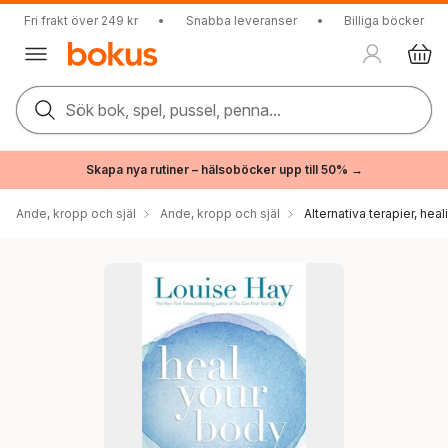
Fri frakt över 249 kr
•
Snabba leveranser
•
Billiga böcker
Sök bok, spel, pussel, penna...
Skapa nya rutiner – hälsoböcker upp till 50% →
Ande, kropp och själ
Ande, kropp och själ
Alternativa terapier, hea