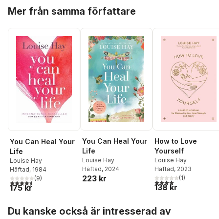
Hoppa över listan
Mer från samma författare
You Can Heal Your
How to Love
You Can Heal Your
Life
Yourself
Life
Louise Hay
Louise Hay
Louise Hay
Häftad
, 2024
Häftad
, 2023
Häftad
, 1984
223 kr
(
1
)
(
9
)
4,0
utav 5 stjärnor. Tota
4,6
utav 5 stjärnor. Totalt antal röster:
138 kr
175 kr
Hoppa över listan
Du kanske också är intresserad av