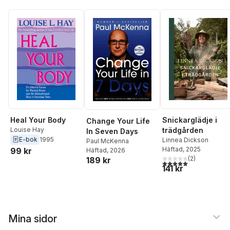
Heal Your Body
Snickarglädje i
Change Your Life
Louise Hay
trädgården
In Seven Days
E-bok
1995
Linnea Dickson
Paul McKenna
Häftad
, 2025
99 kr
Häftad
, 2026
(
2
)
189 kr
5,0
utav 5 stjärnor. Tota
141 kr
Mina sidor