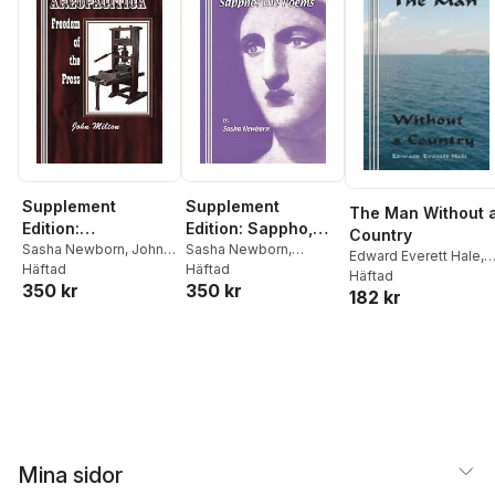
Supplement
Supplement
The Man Without 
Edition:
Edition: Sappho,
Country
Areopagitica:
Sasha Newborn
,
John
The Poems
Sasha Newborn
,
Edward Everett Hale
,
Milton
Häftad
Sappho Of Lesbos
Häftad
Freedom of the
Sasha Newborn
Häftad
350 kr
350 kr
Press
182 kr
Mina sidor