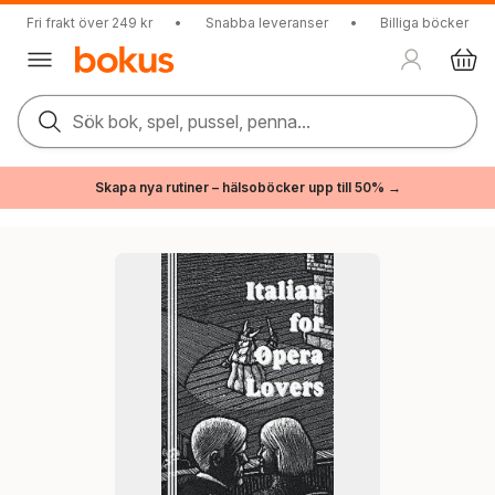
Fri frakt över 249 kr
•
Snabba leveranser
•
Billiga böcker
Sök bok, spel, pussel, penna...
Skapa nya rutiner – hälsoböcker upp till 50% →