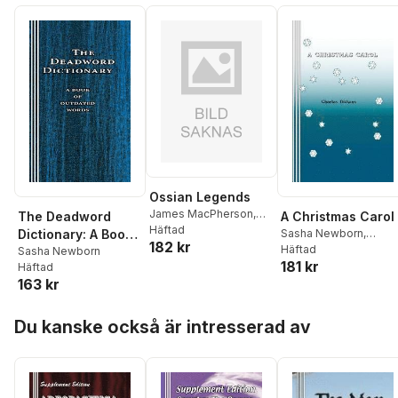
Ossian Legends
James MacPherson
,
The Deadword
A Christmas Carol
Sasha Newborn
Häftad
Dictionary: A Book
Sasha Newborn
,
182 kr
Charles Dickens
Häftad
of Outdated Words
Sasha Newborn
181 kr
Häftad
163 kr
Hoppa över listan
Du kanske också är intresserad av