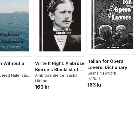
Italian for Opera
 Without a
Write It Right: Ambrose
Lovers: Dictionary
y
Bierce's Blacklist of
Sasha Newborn
verett Hale
,
Sasha
Literary Faults
Ambrose Bierce
,
Sasha
Häftad
Newborn
Häftad
163 kr
163 kr