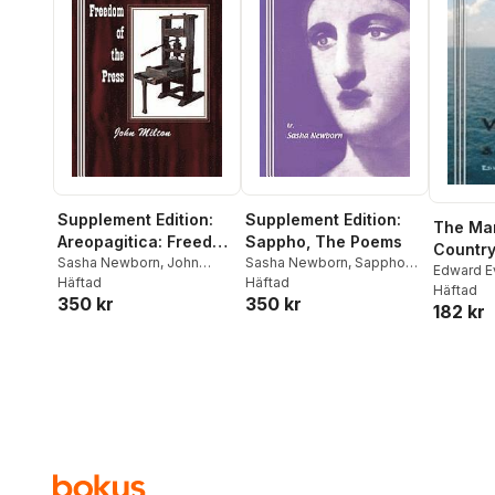
Supplement Edition:
Supplement Edition:
The Man
Areopagitica: Freedom
Sappho, The Poems
Countr
of the Press
Sasha Newborn
,
John
Sasha Newborn
,
Sappho
Edward E
Milton
Häftad
Of Lesbos
Häftad
Newborn
Häftad
350 kr
350 kr
182 kr