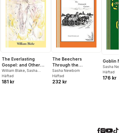
The Everlasting
The Beechers
Goblin Market
Gospel: and Other
Through the
Sasha Newborn
,
Poems
William Blake
,
Sasha
Nineteenth Century: A
Sasha Newborn
Rossetti
Häftad
Newborn
Häftad
Häftad
Radio Play
176 kr
181 kr
232 kr