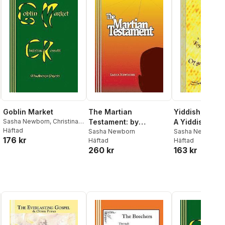
Goblin Market
The Martian
Yiddish, you s
Sasha Newborn
,
Christina
Testament: by
A Yiddish Wo
Rossetti
Häftad
Alexander Castle
Sasha Newborn
Sasha Newborn
176 kr
Häftad
Häftad
260 kr
163 kr