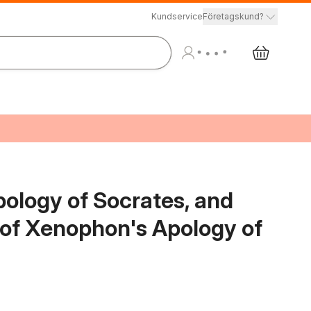
Kundservice
Företagskund?
ology of Socrates, and
t of Xenophon's Apology of