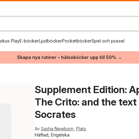
okus Play
E-böcker
Ljudböcker
Pocketböcker
Spel och pussel
Skapa nya rutiner – hälsoböcker upp till 50% →
Supplement Edition: Ap
The Crito: and the tex
Socrates
Av
Sasha Newborn
,
Plato
Häftad, Engelska