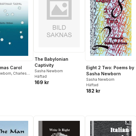
The Babylonian
Captivity
tmas Carol
Eight 2 Two: Poems by
Sasha Newborn
ewborn
,
Charles
Sasha Newborn
Häftad
Sasha Newborn
169 kr
Häftad
182 kr