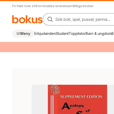
Fri frakt över 249 kr
•
Snabba leveranser
•
Billiga böcker
Sök bok, spel, pussel, penna...
Meny
Erbjudanden
Student
Topplistor
Barn & ungdom
B