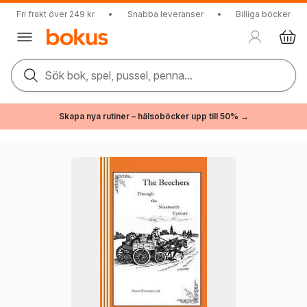
Fri frakt över 249 kr
•
Snabba leveranser
•
Billiga böcker
Sök bok, spel, pussel, penna...
Skapa nya rutiner – hälsoböcker upp till 50% →