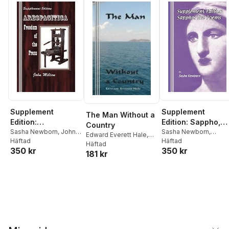
Supplement
Supplement
The Man Without a
Edition:
Edition: Sappho,
Country
Areopagitica:
Sasha Newborn
,
John
The Poems
Sasha Newborn
,
Edward Everett Hale
,
Milton
Häftad
Sappho Of Lesbos
Häftad
Freedom of the
Sasha Newborn
Häftad
350 kr
350 kr
Press
181 kr