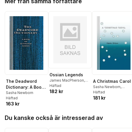
Mer från samma författare
Ossian Legends
James MacPherson
,
The Deadword
A Christmas Carol
Sasha Newborn
Häftad
Dictionary: A Book
Sasha Newborn
,
182 kr
Charles Dickens
Häftad
of Outdated Words
Sasha Newborn
181 kr
Häftad
163 kr
Hoppa över listan
Du kanske också är intresserad av