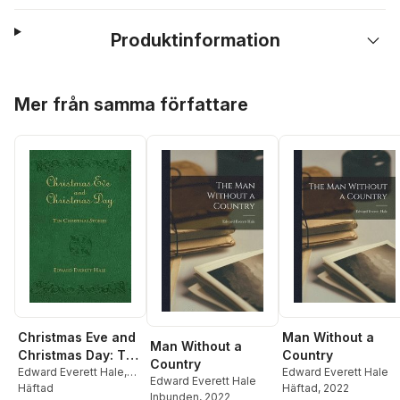
Produktinformation
Hoppa över listan
Mer från samma författare
Christmas Eve and
Man Without a
Man Without a
Christmas Day: Ten
Country
Country
Christmas Stories
Edward Everett Hale
,
Edward Everett Hale
Edward Everett Hale
Mark Diederichsen
Häftad
Häftad
, 2022
Inbunden
, 2022