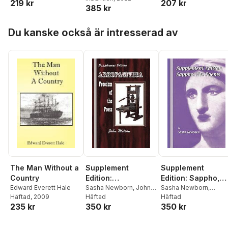
219 kr
207 kr
385 kr
Hoppa över listan
Du kanske också är intresserad av
Supplement
Supplement
The Man Without a
Edition:
Edition: Sappho,
Country
Areopagitica:
Sasha Newborn
,
John
The Poems
Sasha Newborn
,
Edward Everett Hale
Milton
Häftad
Sappho Of Lesbos
Häftad
Häftad
, 2009
Freedom of the
350 kr
350 kr
235 kr
Press