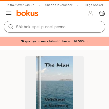
Fri frakt över 249 kr
•
Snabba leveranser
•
Billiga böcker
Sök bok, spel, pussel, penna...
Skapa nya rutiner – hälsoböcker upp till 50% →