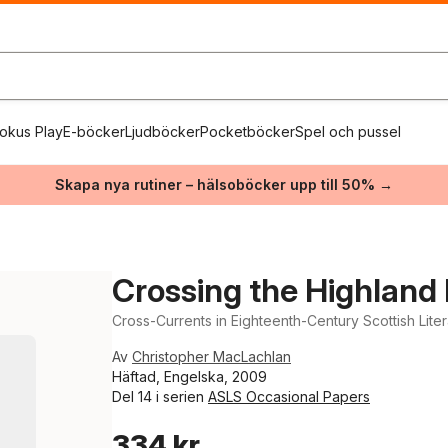
okus Play
E-böcker
Ljudböcker
Pocketböcker
Spel och pussel
Skapa nya rutiner – hälsoböcker upp till 50% →
Crossing the Highland 
Cross-Currents in Eighteenth-Century Scottish Lite
Av
Christopher MacLachlan
Häftad, Engelska, 2009
Del 14 i serien
ASLS Occasional Papers
334 kr