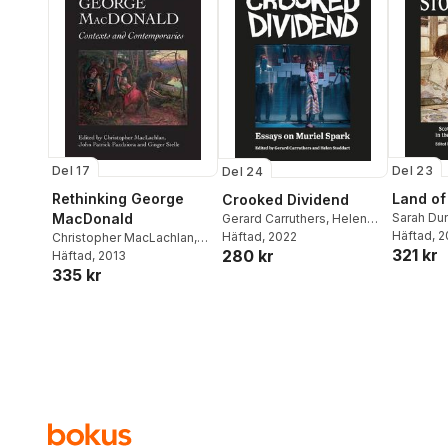
Del 17
Del 23
Del 24
Rethinking George
Land of
Crooked Dividend
MacDonald
Sarah Du
Gerard Carruthers
,
Helen
Lai
Häftad
, 
Stoddart
Häftad
, 2022
Christopher MacLachlan
,
321 kr
280 kr
John Patrick Pazdziora
Häftad
, 2013
,
335 kr
Ginger Stelle