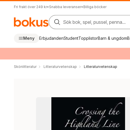
Fri frakt över 249 kr
•
Snabba leveranser
•
Billiga böcker
Sök bok, spel, pussel, penna...
Meny
Erbjudanden
Student
Topplistor
Barn & ungdom
B
Skönlitteratur
Litteraturvetenskap
Litteraturvetenskap