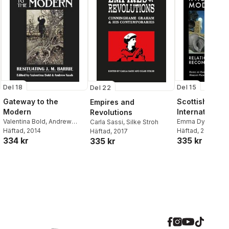
Del 18
Del 15
Del 22
Gateway to the
Scottish and
Empires and
Modern
International
Revolutions
Valentina Bold
,
Andrew
Modernisms
Emma Dymock
,
M
Carla Sassi
,
Silke Stroh
Nash
Häftad
, 2014
Palmer McCulloc
Häftad
, 2011
Häftad
, 2017
334 kr
335 kr
335 kr