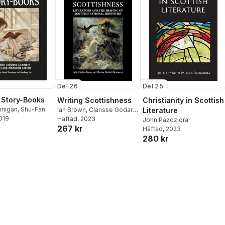
Del 26
Del 25
 Story-Books
Writing Scottishness
Christianity in Scottish
nnigan
,
Shu-Fang
Ian Brown
,
Clarisse Godard
Literature
2019
Desmarest
Häftad
, 2023
John Pazdziora
267 kr
Häftad
, 2023
280 kr