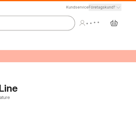
Kundservice
Företagskund?
Line
rature