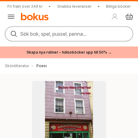
Fri frakt över 249 kr
•
Snabba leveranser
•
Billiga böcker
Sök bok, spel, pussel, penna...
Skapa nya rutiner – hälsoböcker upp till 50% →
Skönlitteratur
Poesi