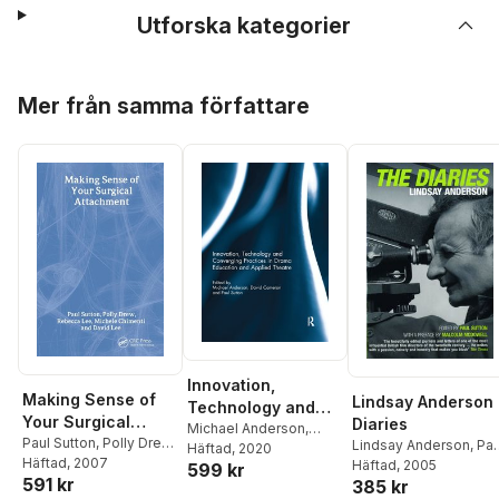
Utforska kategorier
Hoppa över listan
Mer från samma författare
Innovation,
Making Sense of
Lindsay Anderson
Technology and
Your Surgical
Diaries
Converging
Michael Anderson
,
Attachment
Paul Sutton
,
Polly Drew
,
Lindsay Anderson
,
Pau
David Cameron
Häftad
, 2020
,
Paul
Practices in Drama
Rebecca Lee
Häftad
, 2007
,
Michelle
Sutton
Häftad
, 2005
599 kr
Sutton
Education and
591 kr
Chimenti
,
David Lee
385 kr
Applied Theatre