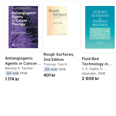
Rough Surfaces,
Antiangiogenic
Fluid Bed
2nd Edition
Agents in Cancer
Technology in
Thomas Tom R
Therapy
Beverly A. Teicher
Materials
C. K. Gupta
,
D.
Thomas
E-bok
1998
E-bok
1998
Sathiyamoorthy
Inbunden
, 1998
Processing
401 kr
2 609 kr
1 174 kr