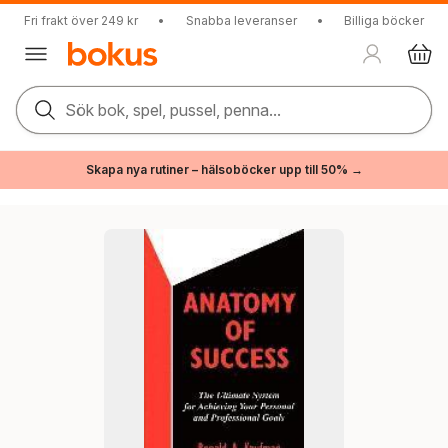
Fri frakt över 249 kr
•
Snabba leveranser
•
Billiga böcker
Sök bok, spel, pussel, penna...
Skapa nya rutiner – hälsoböcker upp till 50% →