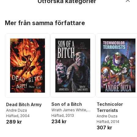
Utforska kategorier
Hoppa över listan
Mer från samma författare
Son of a Bitch
Technicolor
Dead Bitch Army
Wrath James White
,
Terrorists
Andre Duza
Andre Duza
Häftad
, 2013
Häftad
, 2004
Andre Duza
234 kr
289 kr
Häftad
, 2014
307 kr