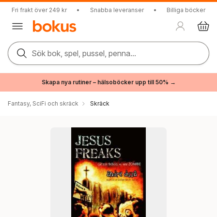
Fri frakt över 249 kr
•
Snabba leveranser
•
Billiga böcker
Sök bok, spel, pussel, penna...
Skapa nya rutiner – hälsoböcker upp till 50% →
Fantasy, SciFi och skräck
Skräck