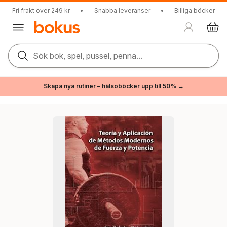
Fri frakt över 249 kr
•
Snabba leveranser
•
Billiga böcker
Sök bok, spel, pussel, penna...
Skapa nya rutiner – hälsoböcker upp till 50% →