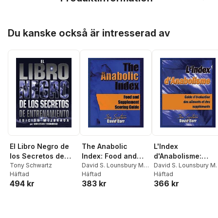
Hoppa över listan
Du kanske också är intresserad av
El Libro Negro de
The Anabolic
L'Index
los Secretos de
Index: Food and
d'Anabolisme:
Entrenamiento:
Tony Schwartz
Supplement
David S. Lounsbury M.
Guide d'evaluatio
David S. Lounsbury M.
Häftad
Sc
Häftad
,
Jeffrey D. Urdank
Sc
Häftad
,
Jeffrey D. Urdank
Edicion Mejorada
Scoring Guide
des aliments et de
494 kr
383 kr
366 kr
supplements