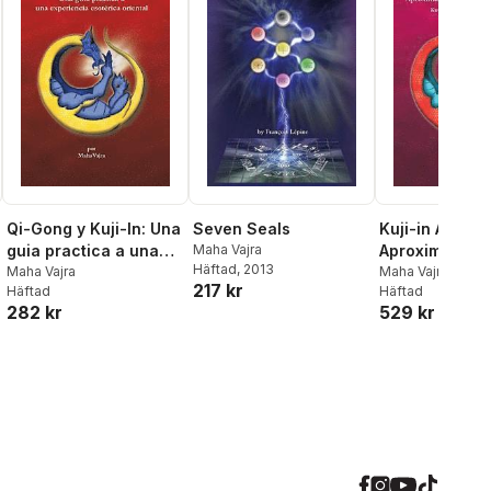
Qi-Gong y Kuji-In: Una
Seven Seals
Kuji-in Avanz
guia practica a una
Maha Vajra
Aproximacion 
Häftad
, 2013
experiencia esoterica
Maha Vajra
Transformaci
Maha Vajra
217 kr
Häftad
Häftad
oriental
282 kr
529 kr