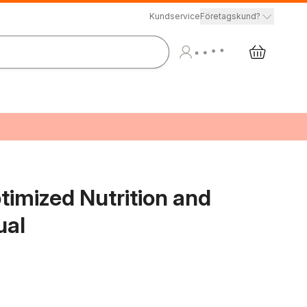
Kundservice
Företagskund?
timized Nutrition and
ual