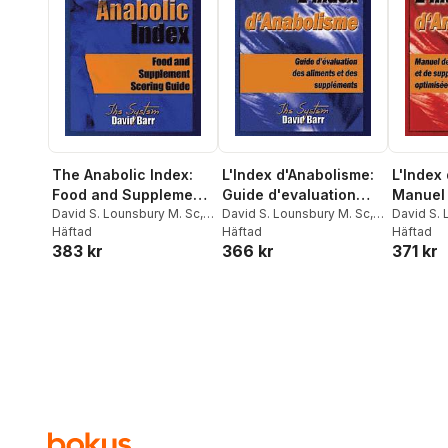
The Anabolic Index:
L'Index d'Anabolisme:
L'Index
Food and Supplement
Guide d'evaluation
Manuel 
Scoring Guide
David S. Lounsbury M. Sc
,
des aliments et des
David S. Lounsbury M. Sc
,
de supp
David S. 
Jeffrey D. Urdank
Häftad
Jeffrey D. Urdank
Häftad
Jeff D. U
Häftad
supplements
optimis
383 kr
366 kr
371 kr