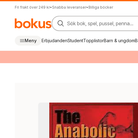
Fri frakt över 249 kr
•
Snabba leveranser
•
Billiga böcker
Sök bok, spel, pussel, penna...
Meny
Erbjudanden
Student
Topplistor
Barn & ungdom
B