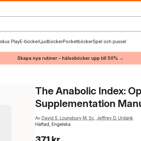
okus Play
E-böcker
Ljudböcker
Pocketböcker
Spel och pussel
Skapa nya rutiner – hälsoböcker upp till 50% →
The Anabolic Index: Op
Supplementation Man
Av
David S. Lounsbury M. Sc
,
Jeffrey D. Urdank
Häftad, Engelska
371 kr