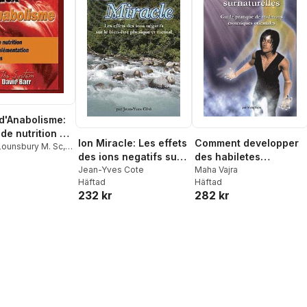
 d'Anabolisme:
de nutrition et
Ion Miracle: Les effets
Comment developper
lementation
Lounsbury M. Sc
,
des ions negatifs sur
des habiletes
rdank
ees
le bien-etre physique
Jean-Yves Cote
surnaturelles: Guide
Maha Vajra
Häftad
Häftad
et mental
pratique de traditions
232 kr
282 kr
esoteriques orientales