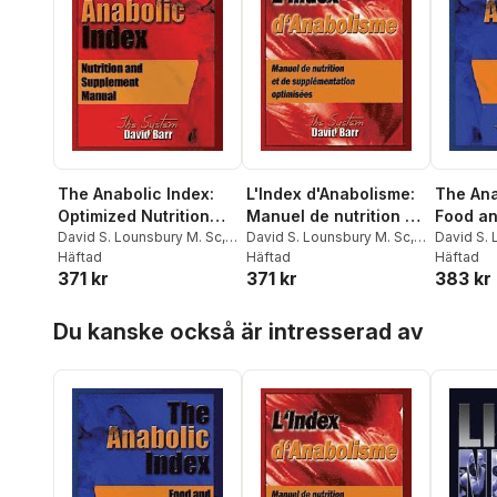
The Anabolic Index:
L'Index d'Anabolisme:
The Ana
Optimized Nutrition
Manuel de nutrition et
Food a
and Supplementation
David S. Lounsbury M. Sc
,
de supplementation
David S. Lounsbury M. Sc
,
Scoring
David S. 
Jeffrey D. Urdank
Häftad
Jeff D. Urdank
Häftad
Jeffrey D
Häftad
Manual
optimisees
371 kr
371 kr
383 kr
Hoppa över listan
Du kanske också är intresserad av