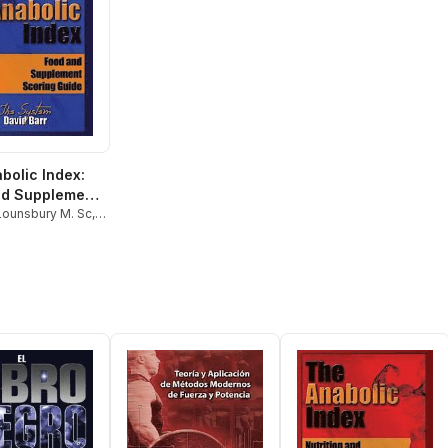
bolic Index:
nd Supplement
 Guide
Lounsbury M. Sc
,
. Urdank