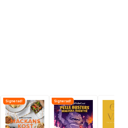
Signerad!
Signerad!