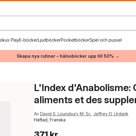
okus Play
E-böcker
Ljudböcker
Pocketböcker
Spel och pussel
Skapa nya rutiner – hälsoböcker upp till 50% →
L'Index d'Anabolisme: 
aliments et des suppl
Av
David S. Lounsbury M. Sc
,
Jeffrey D. Urdank
Häftad, Franska
371 kr