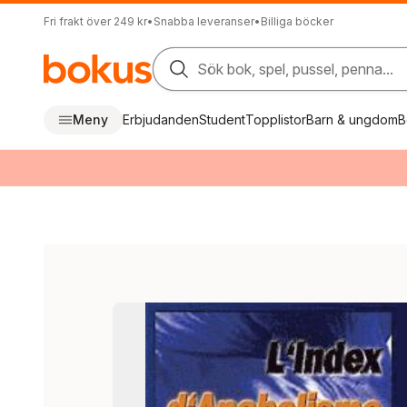
Fri frakt över 249 kr
•
Snabba leveranser
•
Billiga böcker
Sök bok, spel, pussel, penna...
Meny
Erbjudanden
Student
Topplistor
Barn & ungdom
B