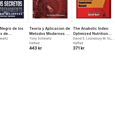
 Negro de los
Teoria y Aplicacion de
The Anabolic Index:
s de
Metodos Modernos de
Optimized Nutrition
miento:
wartz
Fuerza y Potencia:
Tony Schwartz
and Supplementation
David S. Lounsbury M. Sc
,
Häftad
Jeffrey D. Urdank
Häftad
 Mejorada
Metodos modernos
Manual
443 kr
371 kr
para obtener super-
fuerza