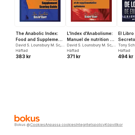
The Anabolic Index:
L'Index d'Anabolisme:
El Libro
Food and Supplement
Manuel de nutrition et
Secreto
Scoring Guide
David S. Lounsbury M. Sc
,
de supplementation
David S. Lounsbury M. Sc
,
Entrena
Tony Sch
Jeffrey D. Urdank
Häftad
Jeff D. Urdank
Häftad
Häftad
optimisees
Edicion
383 kr
371 kr
494 kr
Bokus
@
Cookies
Anpassa cookies
Integritetspolicy
Köpvillkor