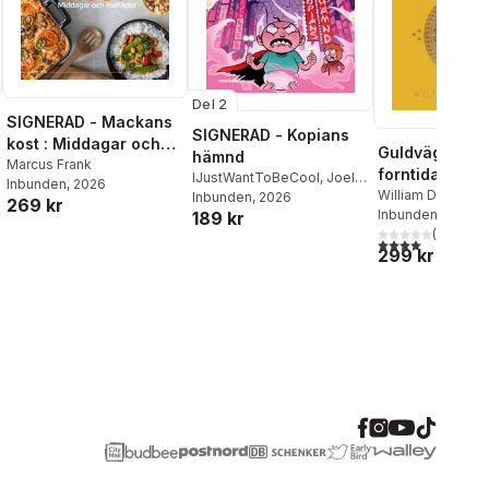
Del 2
SIGNERAD - Mackans
SIGNERAD - Kopians
kost : Middagar och
Guldvägen : h
hämnd
matlådor
Marcus Frank
forntida Indie
IJustWantToBeCool
,
Joel
Inbunden
, 2026
förändrade vä
William Dalrympl
Adolphson
Inbunden
, 2026
,
Emil Ejdemo
269 kr
Inbunden
, 2026
189 kr
Beer
,
Victor Beer
(
1
)
4,0
utav 5 stjärnor
299 kr