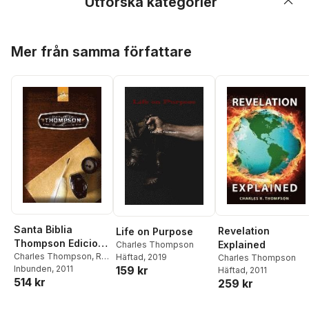
Utforska kategorier
Hoppa över listan
Mer från samma författare
Santa Biblia
Revelation
Life on Purpose
Thompson Edicion-
Explained
Charles Thompson
Rvr 1960
Charles Thompson
,
Rvr
Häftad
, 2019
Charles Thompson
1960- Reina Valera
Inbunden
, 2011
159 kr
Häftad
, 2011
514 kr
1960
259 kr