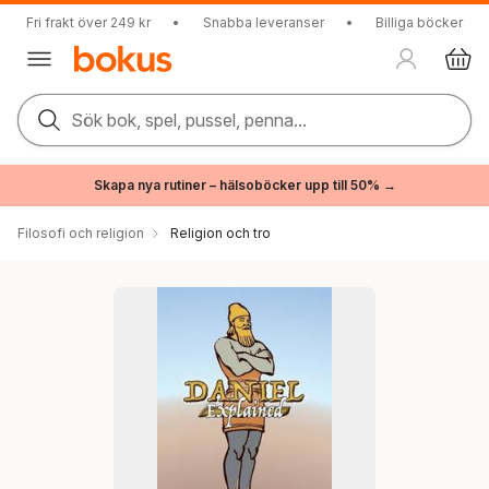
Fri frakt över 249 kr
•
Snabba leveranser
•
Billiga böcker
Sök bok, spel, pussel, penna...
Skapa nya rutiner – hälsoböcker upp till 50% →
Filosofi och religion
Religion och tro