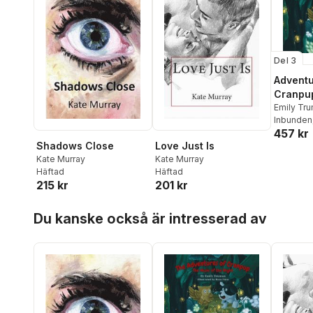
Del 3
Adventu
Cranpu
Emily Tr
Inbunden
457 kr
Shadows Close
Love Just Is
Kate Murray
Kate Murray
Häftad
Häftad
215 kr
201 kr
Hoppa över listan
Du kanske också är intresserad av