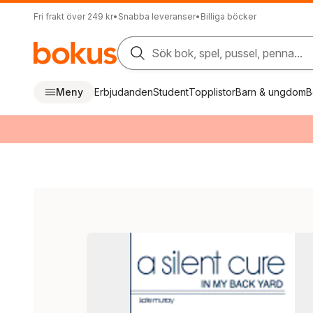
Fri frakt över 249 kr
•
Snabba leveranser
•
Billiga böcker
Sök bok, spel, pussel, penna...
Meny
Erbjudanden
Student
Topplistor
Barn & ungdom
B