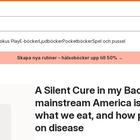
okus Play
E-böcker
Ljudböcker
Pocketböcker
Spel och pussel
Skapa nya rutiner – hälsoböcker upp till 50% →
A Silent Cure in my Ba
mainstream America is 
what we eat, and how p
on disease