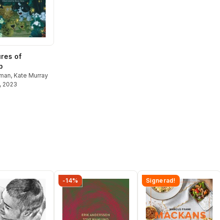
res of
p
uman
,
Kate Murray
, 2023
-14%
Signerad!