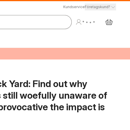
Kundservice
Företagskund?
ck Yard: Find out why
still woefully unaware of
rovocative the impact is