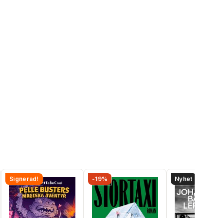
Signerad!
-19%
Nyhet