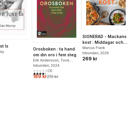
SIGNERAD - Mackans
kost : Middagar och
st Is
matlådor
Marcus Frank
Orosboken : ta hand
ray
Inbunden
, 2026
om din oro i fem steg
269 kr
Erik Andersson
,
Tove
Wahlund
Inbunden
, 2024
(
3
)
4,3
utav 5 stjärnor. Totalt antal röster:
189 kr
219 kr