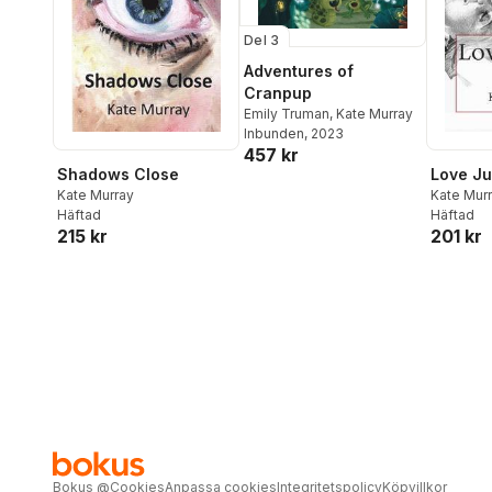
Del 3
Adventures of
Cranpup
Emily Truman
,
Kate Murray
Inbunden
, 2023
457 kr
Shadows Close
Love Ju
Kate Murray
Kate Mur
Häftad
Häftad
215 kr
201 kr
Bokus
@
Cookies
Anpassa cookies
Integritetspolicy
Köpvillkor