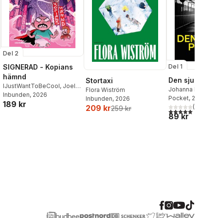
Del 2
SIGNERAD - Kopians
Del 1
hämnd
Den sjunde po
Stortaxi
IJustWantToBeCool
,
Joel
Johanna Bäckst
Flora Wiström
Adolphson
Inbunden
, 2026
,
Emil Ejdemo
Lerneby
Pocket
, 2026
Inbunden
, 2026
189 kr
Beer
,
Victor Beer
(
1
)
209 kr
259 kr
5,0
utav 5 stjärnor.
89 kr