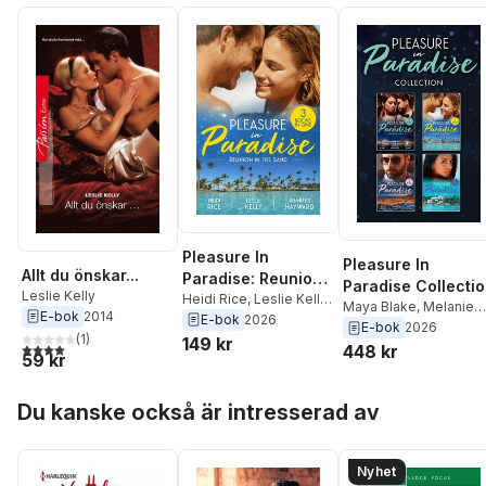
Pleasure In
Pleasure In
Allt du önskar...
Paradise: Reunion
Paradise Collecti
Leslie Kelly
In The Sand
Heidi Rice
,
Leslie Kelly
,
Maya Blake
,
Melanie
E-bok
2014
Jennifer Hayward
E-bok
2026
Milburne
,
Michelle
E-bok
2026
(
1
)
149 kr
Smart
,
Heidi Rice
,
4,0
utav 5 stjärnor. Totalt antal röster:
448 kr
59 kr
Leslie Kelly
,
Jennifer
Hayward
,
Kate Hewitt
,
Hoppa över listan
Chantelle Shaw
,
Amy
Du kanske också är intresserad av
Ruttan
,
Abby Green
,
Natalie Anderson
,
Jul
Bennett
Nyhet