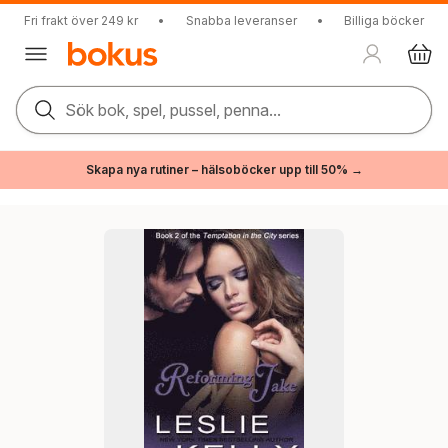
Fri frakt över 249 kr
•
Snabba leveranser
•
Billiga böcker
Sök bok, spel, pussel, penna...
Skapa nya rutiner – hälsoböcker upp till 50% →