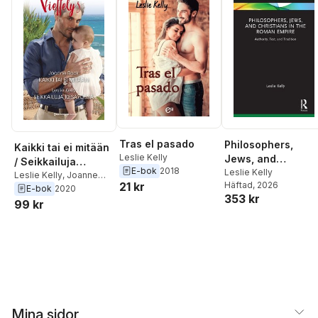
Tras el pasado
Philosophers,
Kaikki tai ei mitään
Leslie Kelly
Jews, and
/ Seikkailuja
E-bok
2018
Christians in the
Leslie Kelly
kesäyössä
Leslie Kelly
,
Joanne
21 kr
Häftad
, 2026
Roman Empire
Rock
E-bok
2020
353 kr
99 kr
Mina sidor