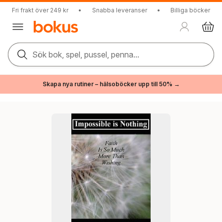
Fri frakt över 249 kr
•
Snabba leveranser
•
Billiga böcker
Sök bok, spel, pussel, penna...
Skapa nya rutiner – hälsoböcker upp till 50% →