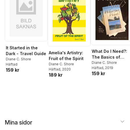
It Started in the
What Do I Need?:
Amelia's Artistry:
Dark - Travel Guide
The Basics of
Fruit of the Spirit
Diane C. Shore
Being Set Free
Diane C. Shore
Diane C. Shore
Häftad
Häftad
, 2019
Häftad
, 2020
159 kr
159 kr
189 kr
Mina sidor