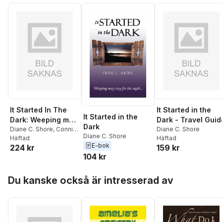
It Started In The
It Started in the
It Started in the
Dark: Weeping may
Dark - Travel Guid
Dark
stay for the night
Diane C. Shore
,
Connie
Diane C. Shore
Diane C. Shore
Dixon
Häftad
Häftad
E-bok
224 kr
159 kr
104 kr
Hoppa över listan
Du kanske också är intresserad av